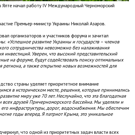
 в Ялте начал работу IV Международный Черноморский
частие Премьер-министр Украины Николай Азаров.
овал организаторов и участников форума и зачитал
ины:
«Успешное развитие Украины и государств – членов
ого сотрудничества невозможно без налаживания
я инвестиций. Уверен, что высокий представительский
ные на форуме, будут содействовать поиску оптимальных
я региона, а также открытию новых возможностей для
одство страны уделяет приоритетное внимание
имся в историческом месте, решения, которые принимались
развитие миру уже 70 лет. Неслучайно, что эта благодатная
и всех друзей Причерноморского бассейна. Мы уделяли и
 его инфраструктуры, дорог, водоснабжения. Мы обеспечим
огие годы вперед. Я патриот Крыма, это уникальное
дчеркнул, что одной из приоритетных задач власти всех