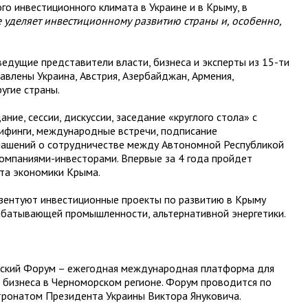
о инвестиционного климата в Украине и в Крыму, в
уделяет инвестиционному развитию страны и, особенно,
едущие представители власти, бизнеса и эксперты из 15-ти
тавлены Украина, Австрия, Азербайджан, Армения,
ругие страны.
ие, сессии, дискуссии, заседание «круглого стола» с
ифинги, международные встречи, подписание
глашений о сотрудничестве между Автономной Республикой
омпаниями-инвесторами. Впервые за 4 года пройдет
ста экономики Крыма.
езентуют инвестиционные проекты по развитию в Крыму
абатывающей промышленности, альтернативной энергетики.
ский Форум – ежегодная международная платформа для
 бизнеса в Черноморском регионе. Форум проводится по
тронатом Президента Украины Виктора Януковича.