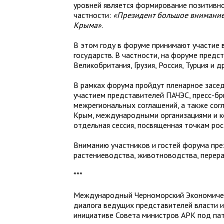
уровней является формирование позитивног
частности:
«Президент большое внимание 
Крыма»
.
В этом году в форуме принимают участие в
государств. В частности, на форуме предс
Великобритания, Грузия, Россия, Турция и д
В рамках форума пройдут пленарное заседан
участием представителей ПАЧЭС, пресс-бр
межрегиональных соглашений, а также со
Крым, международными организациями и к
отдельная сессия, посвященная точкам ро
Вниманию участников и гостей форума пр
растениеводства, животноводства, перер
***
Международный Черноморский Экономиче
диалога ведущих представителей власти и
инициативе Совета министров АРК под па