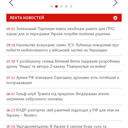
ЛЕНТА НОВОСТЕЙ
Зеленський: Партнери мають необхідні ракети для ППО,
09:43
однак для їх передання Україні потрібні політичні рішення
Насильство всередині самих ЗСУ: Лубінець повідомив про
09:18
побиття мобілізованого у військовій частині на Черкащині
У російському селищі Великий Виток підірвали розробника
07:38
дрону "Упырь" та автора Z-каналу "Повернутые на войне"
Армия РФ атаковала Одесщину дронами: есть погибший и
07:12
пострадавшие
Гольф-клуб Трампа під прицілом: Федеральні агенти
06:47
затримали озброєного чоловіка
КНДР розгортає свій ракетний підрозділ у РФ для атак на
06:23
Україну – Reuters
Укргідрометцентр: В Україні 6 серпня буде сухо та
05:58