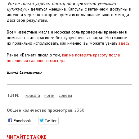
Это не только укрепит ноготь, но и зрительно уменьшит
кутикулу»
, - делиться женщина. Капсулы с витамином доступны в
аптеке и через некоторое время использование такого метода
даст свои результаты.
Всем известные масла и морская соль проверены временем и
помогают стать красивее без существенных затрат. Но главное
их правильно использовать, как именно, вы можете узнать
здесь.
Ранее «Багнет» писал о том,
как не потерять красоту после
посещения салонного мастера
.
Елена Степаненко
ТЭГИ:
красота
ногти
советы
Общее количество просмотров:
2380
Facebook
Twitter
ЧИТАЙТЕ ТАКЖЕ