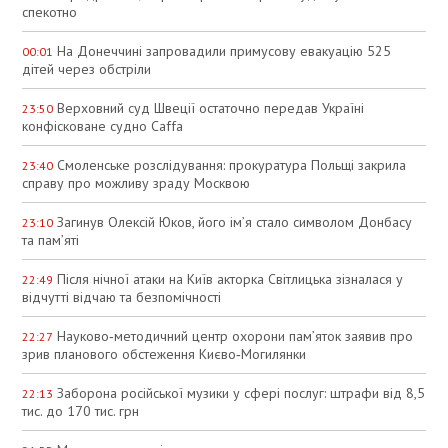
спекотно
На Донеччині запровадили примусову евакуацію 525
00:01
дітей через обстріли
Верховний суд Швеції остаточно передав Україні
23:50
конфісковане судно Caffa
Смоленське розслідування: прокуратура Польщі закрила
23:40
справу про можливу зраду Москвою
Загинув Олексій Юков, його ім’я стало символом Донбасу
23:10
та пам’яті
Після нічної атаки на Київ акторка Світлицька зізналася у
22:49
відчутті відчаю та безпомічності
Науково‑методичний центр охорони пам’яток заявив про
22:27
зрив планового обстеження Києво‑Могилянки
Заборона російської музики у сфері послуг: штрафи від 8,5
22:13
тис. до 170 тис. грн