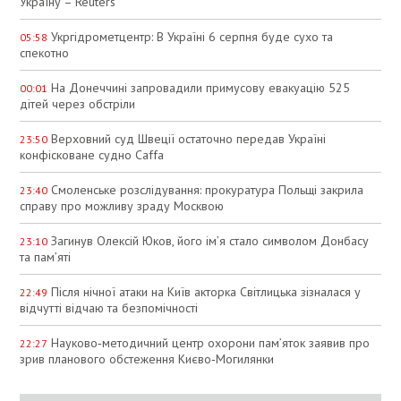
Україну – Reuters
Укргідрометцентр: В Україні 6 серпня буде сухо та
05:58
спекотно
На Донеччині запровадили примусову евакуацію 525
00:01
дітей через обстріли
Верховний суд Швеції остаточно передав Україні
23:50
конфісковане судно Caffa
Смоленське розслідування: прокуратура Польщі закрила
23:40
справу про можливу зраду Москвою
Загинув Олексій Юков, його ім’я стало символом Донбасу
23:10
та пам’яті
Після нічної атаки на Київ акторка Світлицька зізналася у
22:49
відчутті відчаю та безпомічності
Науково‑методичний центр охорони пам’яток заявив про
22:27
зрив планового обстеження Києво‑Могилянки