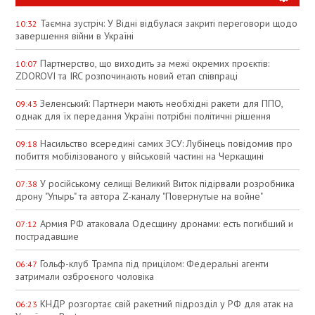
Таємна зустріч: У Відні відбулася закриті переговори щодо
10:32
завершення війни в Україні
Партнерство, що виходить за межі окремих проєктів:
10:07
ZDOROVI та IRC розпочинають новий етап співпраці
Зеленський: Партнери мають необхідні ракети для ППО,
09:43
однак для їх передання Україні потрібні політичні рішення
Насильство всередині самих ЗСУ: Лубінець повідомив про
09:18
побиття мобілізованого у військовій частині на Черкащині
У російському селищі Великий Виток підірвали розробника
07:38
дрону "Упырь" та автора Z-каналу "Повернутые на войне"
Армия РФ атаковала Одесщину дронами: есть погибший и
07:12
пострадавшие
Гольф-клуб Трампа під прицілом: Федеральні агенти
06:47
затримали озброєного чоловіка
КНДР розгортає свій ракетний підрозділ у РФ для атак на
06:23