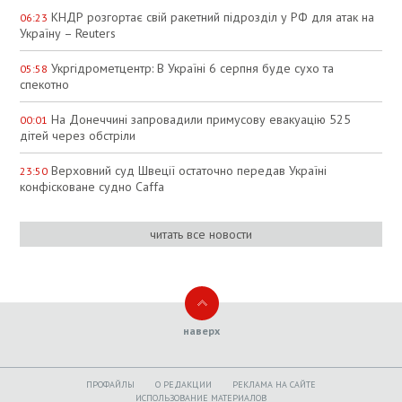
КНДР розгортає свій ракетний підрозділ у РФ для атак на
06:23
Україну – Reuters
Укргідрометцентр: В Україні 6 серпня буде сухо та
05:58
спекотно
На Донеччині запровадили примусову евакуацію 525
00:01
дітей через обстріли
Верховний суд Швеції остаточно передав Україні
23:50
конфісковане судно Caffa
читать все новости
наверх
ПРОФАЙЛЫ
O РЕДАКЦИИ
РЕКЛАМА НА САЙТЕ
ИСПОЛЬЗОВАНИЕ МАТЕРИАЛОВ