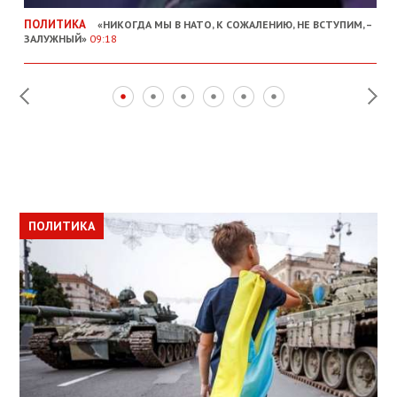
ПОЛИТИКА
«НИКОГДА МЫ В НАТО, К СОЖАЛЕНИЮ, НЕ ВСТУПИМ, –
ЗАЛУЖНЫЙ»
09:18
ПОЛИТИКА
ПОЛИТИКА
ОБЩЕСТВО
ПОЛИТИКА
ЭКОНОМИКА