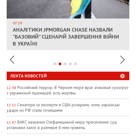
ВЛАСНИКАМ ЗРУЙНОВАНОГО ЖИТЛА
ДОЗВОЛИЛИ НЕ ПЛАТИТИ ЗА КОМУНАЛКУ
ИНТЕГРАЦИЯ УКРАИНЫ В НАТО ВРЯД ЛИ
СОСТОИТСЯ В БЛИЖАЙШЕЕ ВРЕМЯ, –
07:29
КАНДИДАТ В ПРЕМЬЕРЫ ПОЛЬШИ ПРИЗВАЛ
АНАЛІТИКИ JPMORGAN CHASE НАЗВАЛИ
ПАЛИВНИЙ РИНОК РОЗІГРІЛИ ШТУЧНО:
РЮТТЕ
ЕС ПРЕКРАТИТЬ ВОЕННУЮ ПОМОЩЬ
"БАЗОВИЙ" СЦЕНАРІЙ ЗАВЕРШЕННЯ ВІЙНИ
АНАЛІТИКИ ЗВИНУВАТИЛИ АЗС У
УКРАИНЕ
В УКРАЇНІ
СПЕКУЛЯЦІЇ
ЛЕНТА НОВОСТЕЙ
Российский террор: В Черном море враг атаковал сухогруз
12:38
с украинской пшеницей, есть жертвы
Сенатори та експерти в США розкрили, чому українські
12:12
удари по РФ стали точнішими
ВАКС назначил Стефанишиной меру пресечения: суд
11:47
установил залог в размере 6 млн гривень