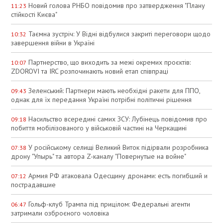
Новий голова РНБО повідомив про затвердження "Плану
11:23
стійкості Києва"
Таємна зустріч: У Відні відбулися закриті переговори щодо
10:32
завершення війни в Україні
Партнерство, що виходить за межі окремих проєктів:
10:07
ZDOROVI та IRC розпочинають новий етап співпраці
Зеленський: Партнери мають необхідні ракети для ППО,
09:43
однак для їх передання Україні потрібні політичні рішення
Насильство всередині самих ЗСУ: Лубінець повідомив про
09:18
побиття мобілізованого у військовій частині на Черкащині
У російському селищі Великий Виток підірвали розробника
07:38
дрону "Упырь" та автора Z-каналу "Повернутые на войне"
Армия РФ атаковала Одесщину дронами: есть погибший и
07:12
пострадавшие
Гольф-клуб Трампа під прицілом: Федеральні агенти
06:47
затримали озброєного чоловіка