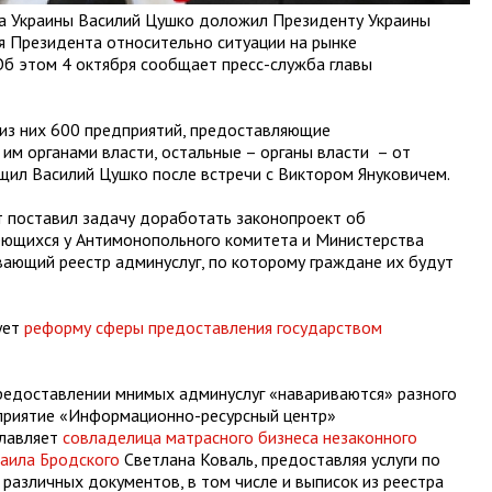
а Украины Василий Цушко доложил Президенту Украины
я Президента относительно ситуации на рынке
Об этом 4 октября сообщает пресс-служба главы
 из них 600 предприятий, предоставляющие
им органами власти, остальные – органы власти – от
бщил Василий Цушко после встречи с Виктором Януковичем.
 поставил задачу доработать законопроект об
меющихся у Антимонопольного комитета и Министерства
ающий реестр админуслуг, по которому граждане их будут
ует
реформу сферы предоставления государством
редоставлении мнимых админуслуг «навариваются» разного
дприятие «Информационно-ресурсный центр»
главляет
совладелица матрасного бизнеса
незаконного
аила Бродского
Светлана Коваль, предоставляя услуги по
различных документов, в том числе и выписок из реестра