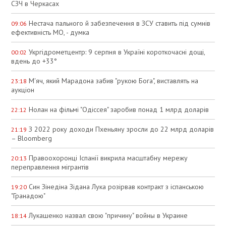
СЗЧ в Черкасах
Нестача пального й забезпечення в ЗСУ ставить під сумнів
09:06
ефективність МО, - думка
Укргідрометцентр: 9 серпня в Україні короткочасні дощі,
00:02
вдень до +33°
М'яч, який Марадона забив "рукою Бога", виставлять на
23:18
аукціон
Нолан на фільмі "Одіссея" заробив понад 1 млрд доларів
22:12
З 2022 року доходи Пхеньяну зросли до 22 млрд доларів
21:19
– Bloomberg
Правоохоронці Іспанії викрила масштабну мережу
20:13
переправлення мігрантів
Син Зінедіна Зідана Лука розірвав контракт з іспанською
19:20
"Гранадою"
Лукашенко назвал свою "причину" войны в Украине
18:14