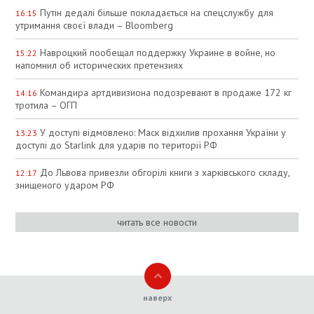
Путін дедалі більше покладається на спецслужбу для
16:15
утримання своєї влади – Bloomberg
Навроцкий пообещал поддержку Украине в войне, но
15:22
напомнил об исторических претензиях
Командира артдивизиона подозревают в продаже 172 кг
14:16
тротила – ОГП
У доступі відмовлено: Маск відхилив прохання України у
13:23
доступі до Starlink для ударів по території РФ
До Львова привезли обгорілі книги з харківського складу,
12:17
знищеного ударом РФ
читать все новости
наверх