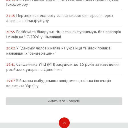
Голодомору
Перспективи експорту соняшникової олії зірвані через
21:15
атаки на інфраструктуру
Російські та білоруські гімнастки виступатимуть без прапорів
20:55
і гімнів на ЧС‑2026 у Німеччині
У Гданську чоловік напав на українця та двох поляків,
20:02
назвавши їх "бандерівцями"
Священника УПЦ (МП) засудили до 15 років за наведення
19:41
російських ударів на Донеччині
Військова омбудсманка повідомила, скільки іноземців
19:07
воюють за Україну
читать все новости