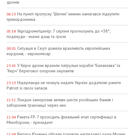
дронів
На пункті пропуску "Шегині" киянин намагався підкупити
06:23
прикордонника
Укргідрометцентр: 7 серпня прогнозують до +38°,
05:58
подекуди - значні дощі та грози
Ситуація в Сеуті довела вразливість європейських
00:01
кордонів, - єврокомісар
У Керчі дрони вразили патрульні кораблі "Балаклава" та
23:45
"Керч" берегової охорони окупантів
Нідерланди не можуть надати Україні додаткові ракети
23:13
Patriot зі своїх запасів
Лондон заморозив активи шести російських банків і
22:52
заборонив транзакції через них
Ракета FP‑7 проходить фінальний етап сертифікації в
22:04
Міноборони, - президент
Віктора Ющенка обрали головою наглядової ради Музею
21:48