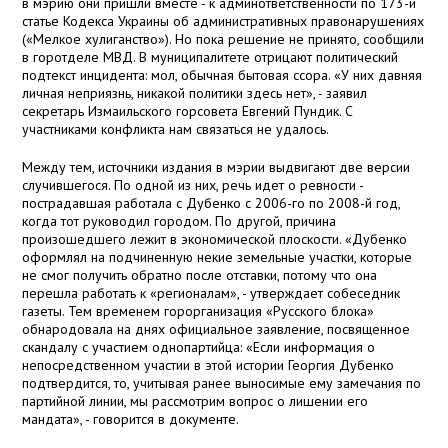
в мэрию они пришли вместе - к админответственности по 173-й
статье Кодекса Украины об административных правонарушениях
(«Мелкое хулиганство»). Но пока решение не принято, сообщили
в горотделе МВД. В муниципалитете отрицают политический
подтекст инцидента: мол, обычная бытовая ссора. «У них давняя
личная неприязнь, никакой политики здесь нет», - заявил
секретарь Измаильского горсовета Евгений Пундик. С
участниками конфликта нам связаться не удалось.
Между тем, источники издания в мэрии выдвигают две версии
случившегося. По одной из них, речь идет о ревности -
пострадавшая работала с Дубенко с 2006-го по 2008-й год,
когда тот руководил городом. По другой, причина
произошедшего лежит в экономической плоскости. «Дубенко
оформлял на подчиненную некие земельные участки, которые
не смог получить обратно после отставки, потому что она
перешла работать к «регионалам», - утверждает собеседник
газеты. Тем временем горорганизация «Русского блока»
обнародовала на днях официальное заявление, посвященное
скандалу с участием однопартийца: «Если информация о
непосредственном участии в этой истории Георгия Дубенко
подтвердится, то, учитывая ранее выносимые ему замечания по
партийной линии, мы рассмотрим вопрос о лишении его
мандата», - говорится в документе.