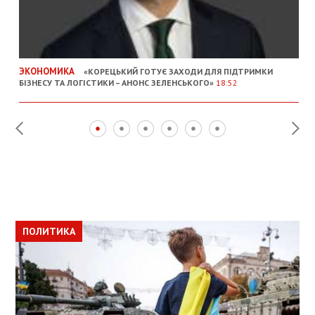
ЭКОНОМИКА
«КОРЕЦЬКИЙ ГОТУЄ ЗАХОДИ ДЛЯ ПІДТРИМКИ
БІЗНЕСУ ТА ЛОГІСТИКИ – АНОНС ЗЕЛЕНСЬКОГО»
18:52
ПОЛИТИКА
ПОЛИТИКА
ОБЩЕСТВО
ПОЛИТИКА
ЭКОНОМИКА