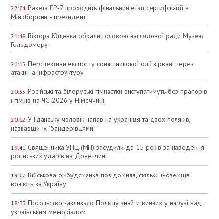
Ракета FP‑7 проходить фінальний етап сертифікації в
22:04
Міноборони, - президент
Віктора Ющенка обрали головою наглядової ради Музею
21:48
Голодомору
Перспективи експорту соняшникової олії зірвані через
21:15
атаки на інфраструктуру
Російські та білоруські гімнастки виступатимуть без прапорів
20:55
і гімнів на ЧС‑2026 у Німеччині
У Гданську чоловік напав на українця та двох поляків,
20:02
назвавши їх "бандерівцями"
Священника УПЦ (МП) засудили до 15 років за наведення
19:41
російських ударів на Донеччині
Військова омбудсманка повідомила, скільки іноземців
19:07
воюють за Україну
Посольство закликало Польщу знайти винних у нарузі над
18:33
українським меморіалом