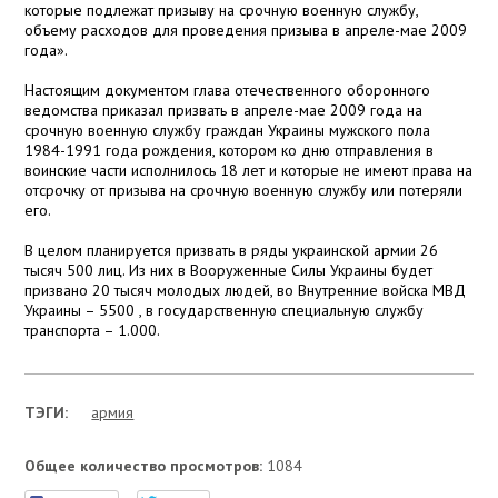
которые подлежат призыву на срочную военную службу,
объему расходов для проведения призыва в апреле-мае 2009
года».
Настоящим документом глава отечественного оборонного
ведомства приказал призвать в апреле-мае 2009 года на
срочную военную службу граждан Украины мужского пола
1984-1991 года рождения, котором ко дню отправления в
воинские части исполнилось 18 лет и которые не имеют права на
отсрочку от призыва на срочную военную службу или потеряли
его.
В целом планируется призвать в ряды украинской армии 26
тысяч 500 лиц. Из них в Вооруженные Силы Украины будет
призвано 20 тысяч молодых людей, во Внутренние войска МВД
Украины – 5500 , в государственную специальную службу
транспорта – 1.000.
ТЭГИ:
армия
Общее количество просмотров:
1084