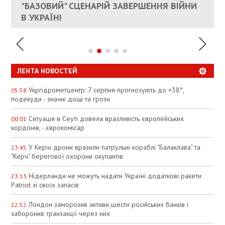
ЕС ПРЕКРАТИТЬ ВОЕННУЮ ПОМОЩЬ
"БАЗОВИЙ" СЦЕНАРІЙ ЗАВЕРШЕННЯ ВІЙНИ
АНАЛІТИКИ ЗВИНУВАТИЛИ АЗС У
УКРАИНЕ
В УКРАЇНІ
СПЕКУЛЯЦІЇ
ЛЕНТА НОВОСТЕЙ
Укргідрометцентр: 7 серпня прогнозують до +38°,
05:58
подекуди - значні дощі та грози
Ситуація в Сеуті довела вразливість європейських
00:01
кордонів, - єврокомісар
У Керчі дрони вразили патрульні кораблі "Балаклава" та
23:45
"Керч" берегової охорони окупантів
Нідерланди не можуть надати Україні додаткові ракети
23:13
Patriot зі своїх запасів
Лондон заморозив активи шести російських банків і
22:52
заборонив транзакції через них