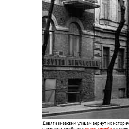
Девяти киевским улицам вернут их историч
и туризму, сообщает
пресс-служба
ее глав