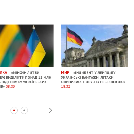
ИКА
МИР
«МІНФІН ЛИТВИ
«ІНЦИДЕНТ У ЛЕЙПЦИГУ:
УЄ ВИДІЛИТИ ПОНАД 12 МЛН
УКРАЇНСЬКІ ВАНТАЖНІ ЛІТАКИ
А ПІДТРИМКУ УКРАЇНСЬКИХ
ОПИНИЛИСЯ ПОРУЧ ІЗ НЕБЕЗПЕКОЮ»
ІВ»
08:03
18:32