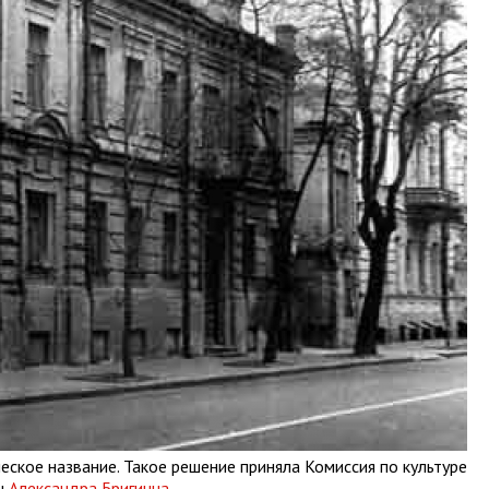
еское название. Такое решение приняла Комиссия по культуре
ы
Александра Бригинца
.