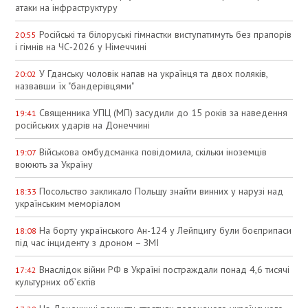
атаки на інфраструктуру
Російські та білоруські гімнастки виступатимуть без прапорів
20:55
і гімнів на ЧС‑2026 у Німеччині
У Гданську чоловік напав на українця та двох поляків,
20:02
назвавши їх "бандерівцями"
Священника УПЦ (МП) засудили до 15 років за наведення
19:41
російських ударів на Донеччині
Військова омбудсманка повідомила, скільки іноземців
19:07
воюють за Україну
Посольство закликало Польщу знайти винних у нарузі над
18:33
українським меморіалом
На борту українського Ан-124 у Лейпцигу були боєприпаси
18:08
під час інциденту з дроном – ЗМІ
Внаслідок війни РФ в Україні постраждали понад 4,6 тисячі
17:42
культурних об’єктів