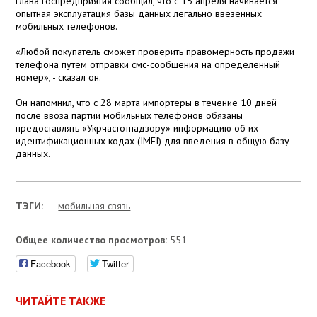
Глава госпредприятия сообщил, что с 15 апреля начинается
опытная эксплуатация базы данных легально ввезенных
мобильных телефонов.
«Любой покупатель сможет проверить правомерность продажи
телефона путем отправки смс-сообщения на определенный
номер», - сказал он.
Он напомнил, что с 28 марта импортеры в течение 10 дней
после ввоза партии мобильных телефонов обязаны
предоставлять «Укрчастотнадзору» информацию об их
идентификационных кодах (IMEI) для введения в общую базу
данных.
ТЭГИ:
мобильная связь
Общее количество просмотров:
551
Facebook
Twitter
ЧИТАЙТЕ ТАКЖЕ