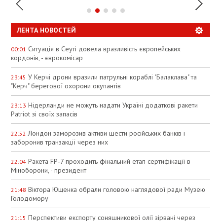
ЛЕНТА НОВОСТЕЙ
Ситуація в Сеуті довела вразливість європейських
00:01
кордонів, - єврокомісар
У Керчі дрони вразили патрульні кораблі "Балаклава" та
23:45
"Керч" берегової охорони окупантів
Нідерланди не можуть надати Україні додаткові ракети
23:13
Patriot зі своїх запасів
Лондон заморозив активи шести російських банків і
22:52
заборонив транзакції через них
Ракета FP‑7 проходить фінальний етап сертифікації в
22:04
Міноборони, - президент
Віктора Ющенка обрали головою наглядової ради Музею
21:48
Голодомору
Перспективи експорту соняшникової олії зірвані через
21:15