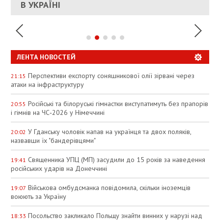
УКРАИНЕ
В УКРАЇНІ
СПЕКУЛЯЦІЇ
ЛЕНТА НОВОСТЕЙ
Перспективи експорту соняшникової олії зірвані через
21:15
атаки на інфраструктуру
Російські та білоруські гімнастки виступатимуть без прапорів
20:55
і гімнів на ЧС‑2026 у Німеччині
У Гданську чоловік напав на українця та двох поляків,
20:02
назвавши їх "бандерівцями"
Священника УПЦ (МП) засудили до 15 років за наведення
19:41
російських ударів на Донеччині
Військова омбудсманка повідомила, скільки іноземців
19:07
воюють за Україну
Посольство закликало Польщу знайти винних у нарузі над
18:33