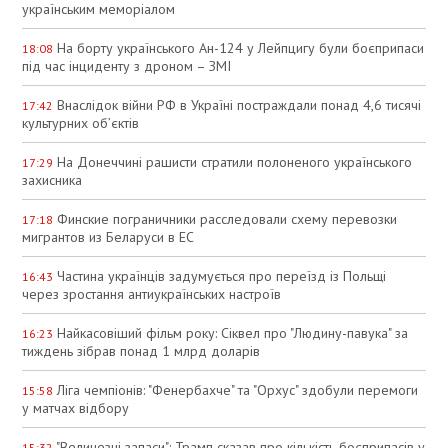
українським меморіалом
На борту українського Ан-124 у Лейпцигу були боєприпаси
18:08
під час інциденту з дроном – ЗМІ
Внаслідок війни РФ в Україні постраждали понад 4,6 тисячі
17:42
культурних об’єктів
На Донеччині рашисти стратили полоненого українського
17:29
захисника
Финские пограничники расследовали схему перевозки
17:18
мигрантов из Беларуси в ЕС
Частина українців задумується про переїзд із Польщі
16:43
через зростання антиукраїнських настроїв
Найкасовіший фільм року: Сіквел про "Людину-павука" за
16:23
тиждень зібрав понад 1 млрд доларів
Ліга чемпіонів: "Фенербахче" та "Орхус" здобули перемоги
15:58
у матчах відбору
"Величезні запаси": Трамп сказав про кількість боєприпасів у
15:32