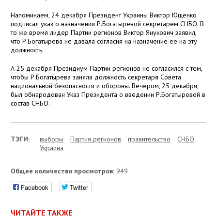
Напоминаем, 24 декабря Президент Украины Виктор Ющенко
подписал указ о назначении Р.Богатыревой секретарем СНБО. В
то же время лидер Партии регионов Виктор Янукович заявил,
что Р.Богатырева не давала согласия на назначение ее на эту
должность.
А 25 декабря Президиум Партии регионов не согласился с тем,
чтобы Р.Богатырева заняла должность секретаря Совета
национальной безопасности и обороны. Вечером, 25 декабря,
был обнародован Указ Президента о введении Р.Богатыревой в
состав СНБО.
ТЭГИ:
выборы
Партия регионов
правительство
СНБО
Украина
Общее количество просмотров:
949
Facebook
Twitter
ЧИТАЙТЕ ТАКЖЕ