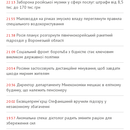
Заборона російської музики у сфері послуг: штрафи від 8,5
22:13
тис. до 170 тис. грн
Маловоддя на річках змусило владу переглянути правила
21:55
спеціального водокористування
Росія планує розгорнути північнокорейський ракетний
21:38
підрозділ у Воронезькій області
Соціальний фронт: боротьба з бідністю стає ключовим
21:09
викликом державної політики
Росіяни застосовують дистанційне мінування, щоб завдати
20:54
шкоди мирним жителям
Директор департаменту Мінекономіки мешкає в елітному
20:36
будинку, що належить пенсіонеру
Ексвіцепрем’єрці Стефанішиній вручили підозру у
20:02
незаконному збагаченні
Аномальна спека: дієтолог радить змінити раціон для
19:57
збереження сил