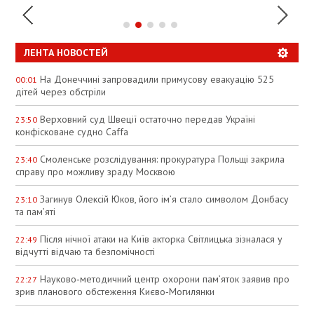
ЛЕНТА НОВОСТЕЙ
На Донеччині запровадили примусову евакуацію 525
00:01
дітей через обстріли
Верховний суд Швеції остаточно передав Україні
23:50
конфісковане судно Caffa
Смоленське розслідування: прокуратура Польщі закрила
23:40
справу про можливу зраду Москвою
Загинув Олексій Юков, його ім’я стало символом Донбасу
23:10
та пам’яті
Після нічної атаки на Київ акторка Світлицька зізналася у
22:49
відчутті відчаю та безпомічності
Науково‑методичний центр охорони пам’яток заявив про
22:27
зрив планового обстеження Києво‑Могилянки