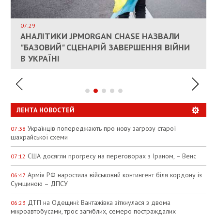
ВЛАСНИКАМ ЗРУЙНОВАНОГО ЖИТЛА
ДОЗВОЛИЛИ НЕ ПЛАТИТИ ЗА КОМУНАЛКУ
ИНТЕГРАЦИЯ УКРАИНЫ В НАТО ВРЯД ЛИ
СОСТОИТСЯ В БЛИЖАЙШЕЕ ВРЕМЯ, –
07:29
КАНДИДАТ В ПРЕМЬЕРЫ ПОЛЬШИ ПРИЗВАЛ
АНАЛІТИКИ JPMORGAN CHASE НАЗВАЛИ
ПАЛИВНИЙ РИНОК РОЗІГРІЛИ ШТУЧНО:
РЮТТЕ
ЕС ПРЕКРАТИТЬ ВОЕННУЮ ПОМОЩЬ
"БАЗОВИЙ" СЦЕНАРІЙ ЗАВЕРШЕННЯ ВІЙНИ
АНАЛІТИКИ ЗВИНУВАТИЛИ АЗС У
УКРАИНЕ
В УКРАЇНІ
СПЕКУЛЯЦІЇ
ЛЕНТА НОВОСТЕЙ
Українців попереджають про нову загрозу старої
07:38
шахрайської схеми
США досягли прогресу на переговорах з Іраном, – Венс
07:12
Армія РФ наростила військовий контингент біля кордону із
06:47
Сумщиною – ДПСУ
ДТП на Одещині: Вантажівка зіткнулася з двома
06:23
мікроавтобусами, троє загиблих, семеро постраждалих