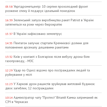
Укргідрометцентр: 10 серпня прохолодний фронт
05:58
розжене спеку й подарує ідеальний понеділок
Зеленський: запуск виробництва ракет Patriot в Україні
16:39
затягнеться на роки через бюрократію
В Україні зафіксовано землетрус
15:37
Пентагон залучає стартапи Кремнієвої долини для
14:35
поповнення арсеналу дешевими ракетами
Київ у контакті з Болгарією після вибуху дрона біля
13:32
газопроводу, - МЗС
Удар по Одесі: відомо про постраждалих людей та
12:29
руйнування у місті
У Харкові дрон рашистів зруйнував житловий будинок:
11:23
двоє загиблих, 12 постраждалих
Адміністратор чату "Протест" Віталій Камка затриманий як
10:14
СЗЧ в Черкасах