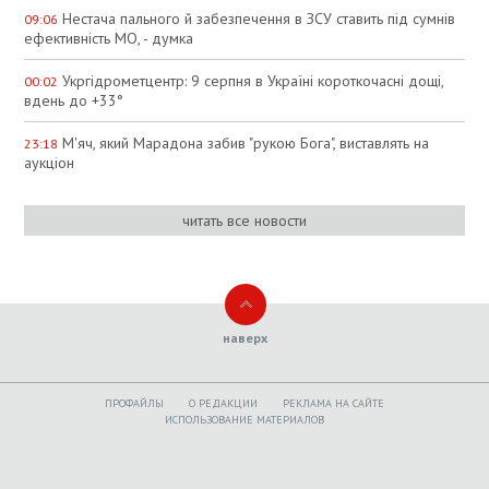
Нестача пального й забезпечення в ЗСУ ставить під сумнів
09:06
ефективність МО, - думка
Укргідрометцентр: 9 серпня в Україні короткочасні дощі,
00:02
вдень до +33°
М'яч, який Марадона забив "рукою Бога", виставлять на
23:18
аукціон
читать все новости
наверх
ПРОФАЙЛЫ
O РЕДАКЦИИ
РЕКЛАМА НА САЙТЕ
ИСПОЛЬЗОВАНИЕ МАТЕРИАЛОВ