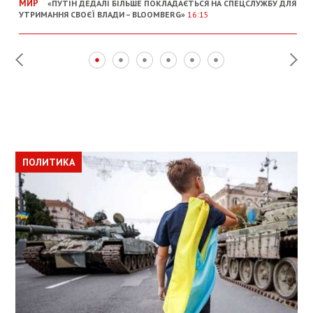
МИР
«ПУТІН ДЕДАЛІ БІЛЬШЕ ПОКЛАДАЄТЬСЯ НА СПЕЦСЛУЖБУ ДЛЯ
УТРИМАННЯ СВОЄЇ ВЛАДИ – BLOOMBERG»
16:15
ПОЛИТИКА
ПОЛИТИКА
ОБЩЕСТВО
ПОЛИТИКА
ЭКОНОМИКА