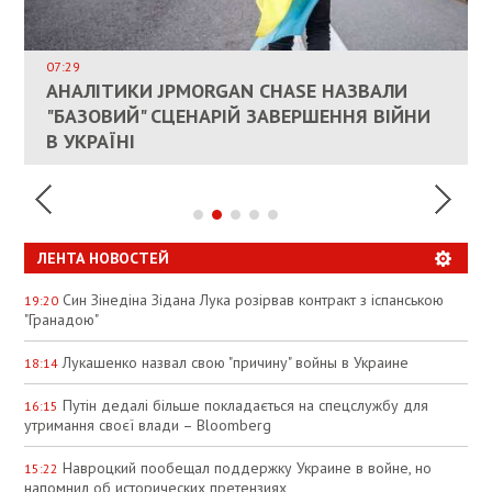
ВЛАСНИКАМ ЗРУЙНОВАНОГО ЖИТЛА
ДОЗВОЛИЛИ НЕ ПЛАТИТИ ЗА КОМУНАЛКУ
ИНТЕГРАЦИЯ УКРАИНЫ В НАТО ВРЯД ЛИ
СОСТОИТСЯ В БЛИЖАЙШЕЕ ВРЕМЯ, –
07:29
КАНДИДАТ В ПРЕМЬЕРЫ ПОЛЬШИ ПРИЗВАЛ
АНАЛІТИКИ JPMORGAN CHASE НАЗВАЛИ
ПАЛИВНИЙ РИНОК РОЗІГРІЛИ ШТУЧНО:
РЮТТЕ
ЕС ПРЕКРАТИТЬ ВОЕННУЮ ПОМОЩЬ
"БАЗОВИЙ" СЦЕНАРІЙ ЗАВЕРШЕННЯ ВІЙНИ
АНАЛІТИКИ ЗВИНУВАТИЛИ АЗС У
УКРАИНЕ
В УКРАЇНІ
СПЕКУЛЯЦІЇ
ЛЕНТА НОВОСТЕЙ
Син Зінедіна Зідана Лука розірвав контракт з іспанською
19:20
"Гранадою"
Лукашенко назвал свою "причину" войны в Украине
18:14
Путін дедалі більше покладається на спецслужбу для
16:15
утримання своєї влади – Bloomberg
Навроцкий пообещал поддержку Украине в войне, но
15:22
напомнил об исторических претензиях