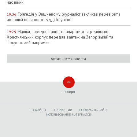
час війни
Трагедія у Вишневому: журналіст закликав перевірити
19:36
чоловіка впливової судді Ішуніної
Мавіки, зарядні станції та апарати для реанімації:
19:29
Християнський корпус передав вантаж на Запорізький та
Покровський напрямки
читать все новости
наверх
ПРОФАЙЛЫ
O РЕДАКЦИИ
РЕКЛАМА НА САЙТЕ
ИСПОЛЬЗОВАНИЕ МАТЕРИАЛОВ