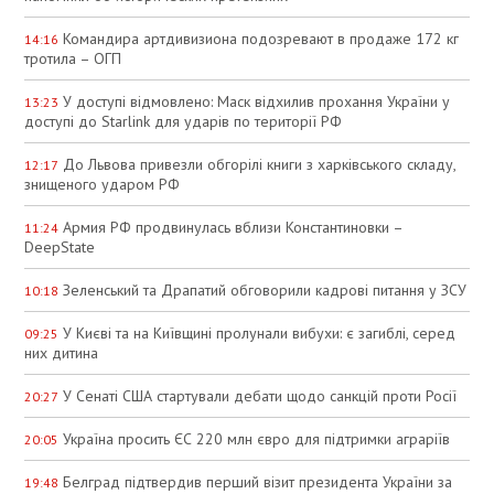
Командира артдивизиона подозревают в продаже 172 кг
14:16
тротила – ОГП
У доступі відмовлено: Маск відхилив прохання України у
13:23
доступі до Starlink для ударів по території РФ
До Львова привезли обгорілі книги з харківського складу,
12:17
знищеного ударом РФ
Армия РФ продвинулась вблизи Константиновки –
11:24
DeepState
Зеленський та Драпатий обговорили кадрові питання у ЗСУ
10:18
У Києві та на Київщині пролунали вибухи: є загиблі, серед
09:25
них дитина
У Сенаті США стартували дебати щодо санкцій проти Росії
20:27
Україна просить ЄС 220 млн євро для підтримки аграріїв
20:05
Белград підтвердив перший візит президента України за
19:48