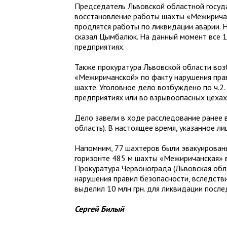
Председатель Львовской областной госу
восстановление работы шахты «Межиричан
продлятся работы по ликвидации аварии. Н
сказал Цымбалюк. На данный момент все 
предприятиях.
Также прокуратура Львовской области воз
«Межиричанской» по факту нарушения прав
шахте. Уголовное дело возбуждено по ч.2.
предприятиях или во взрывоопасных цехах,
Дело завели в ходе расследование ранее 
область). В настоящее время, указанное л
Напомним, 77 шахтеров были эвакуированы
горизонте 485 м шахты «Межиричанская» в
Прокуратура Червонограда (Львовская обл
нарушения правил безопасности, вследств
выделил 10 млн грн. для ликвидации после
Сергей Билый