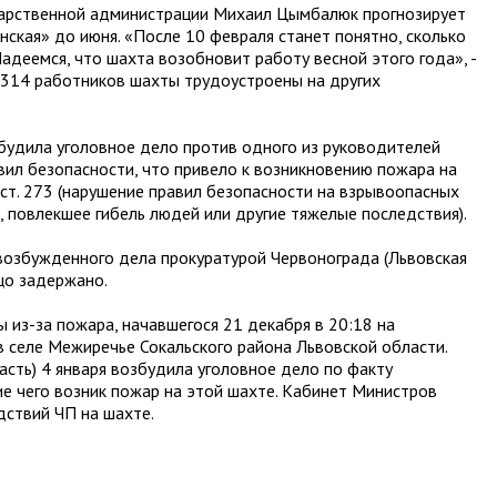
дарственной администрации Михаил Цымбалюк прогнозирует
ская» до июня. «После 10 февраля
станет понятно, сколько
адеемся, что шахта возобновит работу весной этого года», -
1314 работников шахты трудоустроены на других
будила уголовное дело против одного из руководителей
ил безопасности, что привело к возникновению пожара на
 ст. 273 (нарушение правил безопасности на взрывоопасных
 повлекшее гибель людей или другие тяжелые последствия).
возбужденного дела прокуратурой Червонограда (Львовская
ицо задержано.
 из-за пожара, начавшегося 21 декабря в 20:18 на
 селе Межиречье Сокальского района Львовской области.
асть) 4 января возбудила уголовное дело по факту
ие чего возник пожар на этой шахте. Кабинет Министров
дствий ЧП на шахте.