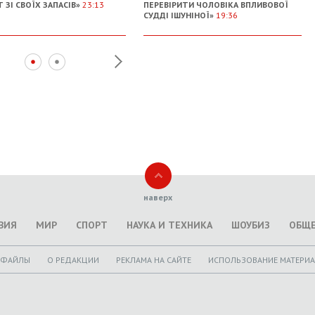
 ЗІ СВОЇХ ЗАПАСІВ»
23:13
ПЕРЕВІРИТИ ЧОЛОВІКА ВПЛИВОВОЇ
СУДДІ ІШУНІНОЇ»
19:36
наверх
ВИЯ
МИР
СПОРТ
НАУКА И ТЕХНИКА
ШОУБИЗ
ОБЩ
ОФАЙЛЫ
O РЕДАКЦИИ
РЕКЛАМА НА САЙТЕ
ИСПОЛЬЗОВАНИЕ МАТЕРИ