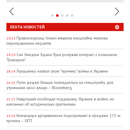
ЛЕНТА НОВОСТЕЙ
Правоохоронці Іспанії викрила масштабну мережу
20:13
переправлення мігрантів
Син Зінедіна Зідана Лука розірвав контракт з іспанською
19:20
"Гранадою"
Лукашенко назвал свою "причину" войны в Украине
18:14
Путін дедалі більше покладається на спецслужбу для
16:15
утримання своєї влади – Bloomberg
Навроцкий пообещал поддержку Украине в войне, но
15:22
напомнил об исторических претензиях
Командира артдивизиона подозревают в продаже 172 кг
14:16
тротила – ОГП