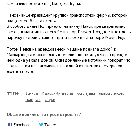
кампанию президента Джорджа Буша.
Нэнси - вице-президент крупной транспортной фирмы, которой
владеет ее богатая семья.
В субботу днем Пол приехал на виллу Нэнси, предварительно
заехав в магазин нижнего белья Top Drawer. Позднее в тот день
парочку видели у кинотеатра, а также в суши-баре Mount Fuji.
Потом Нэнси на арендованной машине поехала домой к
Маккартни, где оставалась в течение почти двух часов прежде
чем одна уехала домой. Осведомленные источники говорят, что
Пол и Нэнси познакомились на одной из светских вечеринок
еще в августе.
ТЭГИ:
Англия
Великобритания
женщины
знаменитости
скандал
слухи
Общее количество просмотров:
577
Facebook
Twitter