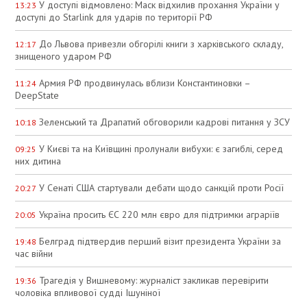
У доступі відмовлено: Маск відхилив прохання України у
13:23
доступі до Starlink для ударів по території РФ
До Львова привезли обгорілі книги з харківського складу,
12:17
знищеного ударом РФ
Армия РФ продвинулась вблизи Константиновки –
11:24
DeepState
Зеленський та Драпатий обговорили кадрові питання у ЗСУ
10:18
У Києві та на Київщині пролунали вибухи: є загиблі, серед
09:25
них дитина
У Сенаті США стартували дебати щодо санкцій проти Росії
20:27
Україна просить ЄС 220 млн євро для підтримки аграріїв
20:05
Белград підтвердив перший візит президента України за
19:48
час війни
Трагедія у Вишневому: журналіст закликав перевірити
19:36
чоловіка впливової судді Ішуніної