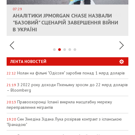
ДОЗВОЛИЛИ НЕ ПЛАТИТИ ЗА КОМУНАЛКУ
ИНТЕГРАЦИЯ УКРАИНЫ В НАТО ВРЯД ЛИ
СОСТОИТСЯ В БЛИЖАЙШЕЕ ВРЕМЯ, –
07:29
КАНДИДАТ В ПРЕМЬЕРЫ ПОЛЬШИ ПРИЗВАЛ
АНАЛІТИКИ JPMORGAN CHASE НАЗВАЛИ
ПАЛИВНИЙ РИНОК РОЗІГРІЛИ ШТУЧНО:
РЮТТЕ
ЕС ПРЕКРАТИТЬ ВОЕННУЮ ПОМОЩЬ
"БАЗОВИЙ" СЦЕНАРІЙ ЗАВЕРШЕННЯ ВІЙНИ
АНАЛІТИКИ ЗВИНУВАТИЛИ АЗС У
УКРАИНЕ
В УКРАЇНІ
СПЕКУЛЯЦІЇ
ЛЕНТА НОВОСТЕЙ
Нолан на фільмі "Одіссея" заробив понад 1 млрд доларів
22:12
З 2022 року доходи Пхеньяну зросли до 22 млрд доларів
21:19
– Bloomberg
Правоохоронці Іспанії викрила масштабну мережу
20:13
переправлення мігрантів
Син Зінедіна Зідана Лука розірвав контракт з іспанською
19:20
"Гранадою"