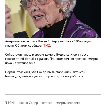
Американская актриса Конни Сойер умерла на 106-м году
жизни. Об этом сообщает
TMZ
.
Сойер скончалась в своем доме в Вудленд-Хиллз после
многолетней борьбы с раком. При этом точная причина смерти
пока не установлена.
Портал отмечает, что Сойер была старейшей актрисой
Голливуда, которая до сих пор продолжала работать.
ТЭГИ:
Конни Сойер
актриса
смерть человека