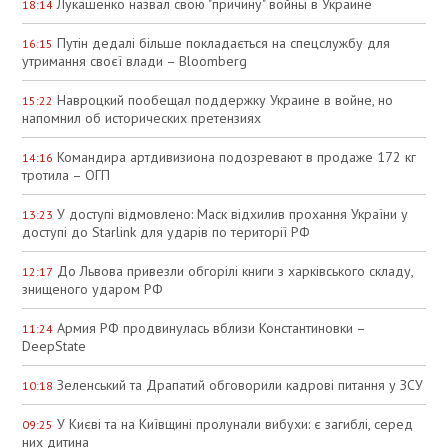
Лукашенко назвал свою "причину" войны в Украине
18:14
Путін дедалі більше покладається на спецслужбу для
16:15
утримання своєї влади – Bloomberg
Навроцкий пообещал поддержку Украине в войне, но
15:22
напомнил об исторических претензиях
Командира артдивизиона подозревают в продаже 172 кг
14:16
тротила – ОГП
У доступі відмовлено: Маск відхилив прохання України у
13:23
доступі до Starlink для ударів по території РФ
До Львова привезли обгорілі книги з харківського складу,
12:17
знищеного ударом РФ
Армия РФ продвинулась вблизи Константиновки –
11:24
DeepState
Зеленський та Драпатий обговорили кадрові питання у ЗСУ
10:18
У Києві та на Київщині пролунали вибухи: є загиблі, серед
09:25
них дитина