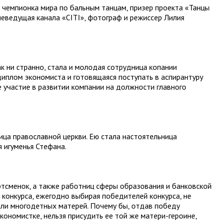
 чемпионка мира по бальным танцам, призер проекта «Танцы
леведущая канала «СIТI», фотограф и режиссер Лилия
к ни странно, стала и молодая сотрудница копании
иплом экономиста и готовящаяся поступать в аспирантуру
е участие в развитии компании на должности главного
ица православной церкви. Ею стала настоятельница
 игуменья Стефана.
тсменок, а также работниц сферы образования и банковской
 конкурса, ежегодно выбирая победителей конкурса, не
или многодетных матерей. Почему бы, отдав победу
ономистке, нельзя присудить ее той же матери-героине,