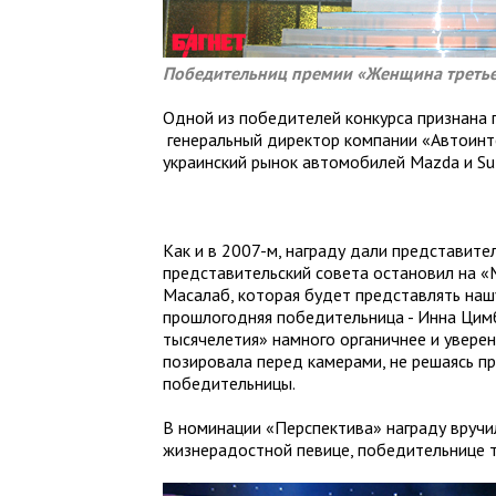
Победительниц премии «Женщина третьег
Одной из победителей конкурса признана 
генеральный директор компании «Автоинт
украинский рынок автомобилей Mazda и Suz
Как и в 2007-м, награду дали представит
представительский совета остановил на «
Масалаб, которая будет представлять нашу
прошлогодняя победительница - Инна Цим
тысячелетия» намного органичнее и уверен
позировала перед камерами, не решаясь пр
победительницы.
В номинации «Перспектива» награду вручи
жизнерадостной певице, победительнице т