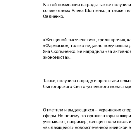
В этой номинации награды также получили
со звездами» Алена Шоптенко, а также те
Овдиенко.
«Женщиной тысячелетия», среди прочих, ка
«Фармаско», только недавно получившая д
Яна Скопыченко. Ее наградили «за активно
экономиста»…
Также, получила награду и представительн
Святогорского Свято-успенского монастыря
Отметили и выдающихся – украинских спор
сферы. Но почему-то организаторы и жюри
учитывают, например, женщин-политиков 
«выдающейся» новоиспеченной киевской эк