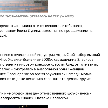
о тысячелетия» оказалось не так уж мало
представительница отечественного автобизнеса,
ернешнл» Елена Дунина, известная по продвижению на
uki.
ельнице отечественной индустрии моды. Свой выбор высший
Мисс Украина-Вселенная-2008», харьковчанке Элеоноре
 страну на мировом конкурсе красоты. Следует отметить,
балюк – смотрелась в аналогичной роли «женщины
нее. Элеонора же во время вручения ей награды молча
оизнести даже несколько слов, как это делали другие
ли и «молодой звезде» отечественного шоу-бизнеса -
елепроекта «Шанс», Наталье Валевской.