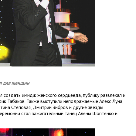
ел для женщин
я создать имидж женского сердцееда, публику развлекал и
рик Табаков. Также выступили неподражаемые Алекс Луна,
нтина Степовая, Дмитрий Зибров и другие звезды
церемонии стал зажигательный танец Алены Шоптенко и