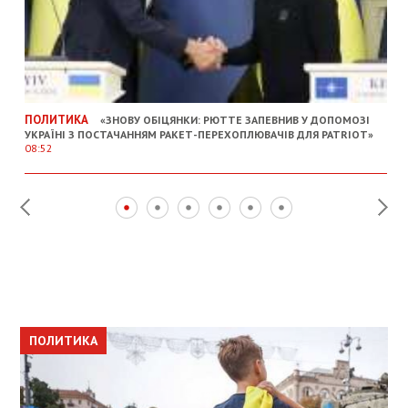
ПОЛИТИКА
«ЗНОВУ ОБІЦЯНКИ: РЮТТЕ ЗАПЕВНИВ У ДОПОМОЗІ
УКРАЇНІ З ПОСТАЧАННЯМ РАКЕТ-ПЕРЕХОПЛЮВАЧІВ ДЛЯ PATRIOT»
08:52
ПОЛИТИКА
ПОЛИТИКА
ОБЩЕСТВО
ПОЛИТИКА
ЭКОНОМИКА