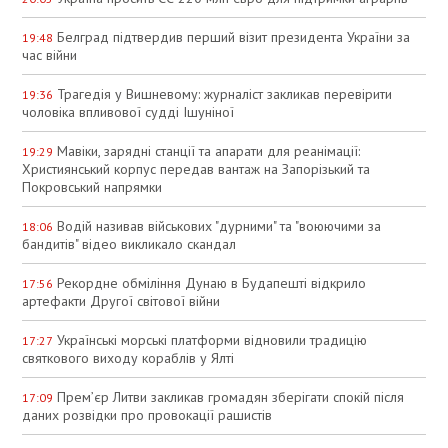
Белград підтвердив перший візит президента України за
19:48
час війни
Трагедія у Вишневому: журналіст закликав перевірити
19:36
чоловіка впливової судді Ішуніної
Мавіки, зарядні станції та апарати для реанімації:
19:29
Християнський корпус передав вантаж на Запорізький та
Покровський напрямки
Водій називав військових "дурними" та "воюючими за
18:06
бандитів" відео викликало скандал
Рекордне обміління Дунаю в Будапешті відкрило
17:56
артефакти Другої світової війни
Українські морські платформи відновили традицію
17:27
святкового виходу кораблів у Ялті
Прем’єр Литви закликав громадян зберігати спокій після
17:09
даних розвідки про провокації рашистів