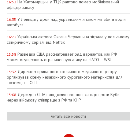
На Житомирщині у ТЦК раптово помер мобілізований
16:53
офіцер запасу
У Лейпцигу дрон над українським літаком міг збити водій
16:35
автобуса
Українська актриса Оксана Черкашина зіграла у польському
16:23
сатиричному серіалі від Netflix
Разведка США рассматривает ряд вариантов, как РФ
15:58
может осуществить ограниченную атаку на НАТО – WSJ
Директор приватного столичного медичного центру
15:32
організував схему незаконного сурогатного материнства для
іноземців – ОГП
Держдеп США повідомив про нові санкції проти Куби
15:08
через військову співпрацю з РФ та КНР
читать все новости