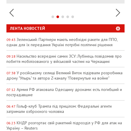
ЛЕНТА НОВОСТЕЙ
Зеленський: Партнери мають необхідні ракети для ППО,
09:43
однак для їх передання Україні потрібні політичні рішення
Насильство всередині самих ЗСУ: Лубінець повідомив про
09:18
побиття мобілізованого у військовій частині на Черкащині
У російському селищі Великий Виток підірвали розробника
07:38
дрону "Упырь" та автора Z-каналу "Повернутые на войне"
Армия РФ атаковала Одесщину дронами: есть погибший и
07:12
пострадавшие
Гольф-клуб Трампа під прицілом: Федеральні агенти
06:47
затримали озброєного чоловіка
КНДР розгортає свій ракетний підрозділ у РФ для атак на
06:23
Україну – Reuters