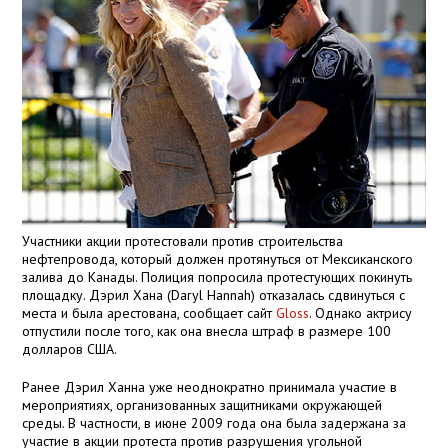
Участники акции протестовали против строительства
нефтепровода, который должен протянуться от Мексиканского
залива до Канады. Полиция попросила протестующих покинуть
площадку. Дэрил Хана (Daryl Hannah) отказалась сдвинуться с
места и была арестована, сообщает сайт
G
loss
. Однако актрису
отпустили после того, как она внесла штраф в размере 100
долларов США.
Ранее Дэрил Ханна уже неоднократно принимала участие в
мероприятиях, организованных защитниками окружающей
среды. В частности, в июне 2009 года она была задержана за
участие в акции протеста против разрушения угольной