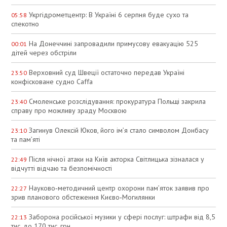
Укргідрометцентр: В Україні 6 серпня буде сухо та
05:58
спекотно
На Донеччині запровадили примусову евакуацію 525
00:01
дітей через обстріли
Верховний суд Швеції остаточно передав Україні
23:50
конфісковане судно Caffa
Смоленське розслідування: прокуратура Польщі закрила
23:40
справу про можливу зраду Москвою
Загинув Олексій Юков, його ім’я стало символом Донбасу
23:10
та пам’яті
Після нічної атаки на Київ акторка Світлицька зізналася у
22:49
відчутті відчаю та безпомічності
Науково‑методичний центр охорони пам’яток заявив про
22:27
зрив планового обстеження Києво‑Могилянки
Заборона російської музики у сфері послуг: штрафи від 8,5
22:13
тис. до 170 тис. грн