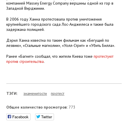
компанией Massey Energy Company вершины одной из гор в
Западной Вирджинии.
В 2006 году Ханна протестовала против уничтожения
крупнейшего городского сада Лос-Анджелеса и также была
задержана полицией.
Дэрил Ханна известна по таким фильмам как «Бегущий по
лезвию», «Стальные магнолии», «Уолл-Стрит» и «Убить Билла».
Ранее «Багнет» сообщал, что жители Киева тоже
протестуют
против строительства
.
ТЭГИ:
знаменитости
протест
Общее количество просмотров:
773
Facebook
Twitter