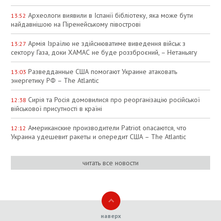
Археологи виявили в Іспанії бібліотеку, яка може бути
13:52
найдавнішою на Піренейському півострові
Армія Ізраїлю не здійснюватиме виведення військ з
13:27
сектору Газа, доки ХАМАС не буде роззброєний, – Нетаньягу
Разведданные США помогают Украине атаковать
13:03
энергетику РФ – The Atlantic
Сирія та Росія домовилися про реорганізацію російської
12:38
військової присутності в країні
Американские производители Patriot опасаются, что
12:12
Украина удешевит ракеты и опередит США – The Atlantic
читать все новости
наверх