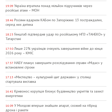
Україна втратила понад мільйон підручників через
19:09
російські атаки – МОН
Росіяни вдарили КАБом по Запоріжжю: 13 постраждалих,
18:46
серед них дитина
Генштаб підтвердив удар по російському НПЗ «ТАНЕКО» у
18:23
Татарстані
Лише 22% українців очікують завершення війни до кінця
17:50
2026 року – КМІС
НАБУ планує завершити розслідування справи «Мідас» у
17:37
встановлені строки
«Мистецтво – культурний щит держави»: у столиці
17:13
стартувала виставка
Кривонос: корупція блокує будівництво укриттів та захист
16:41
енергетики
У Молдові вперше знайшли апарат, схожий на гібрид
16:09
дрона і ракети