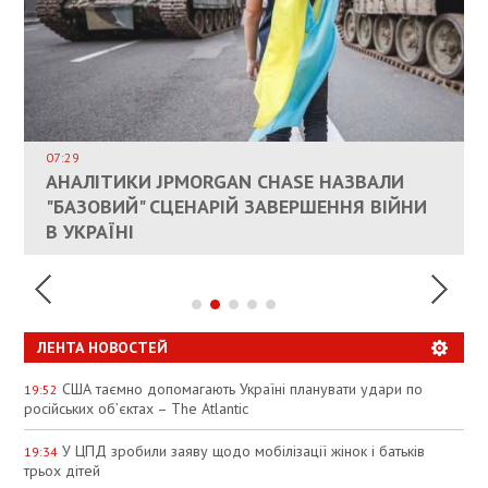
ВЛАСНИКАМ ЗРУЙНОВАНОГО ЖИТЛА
ДОЗВОЛИЛИ НЕ ПЛАТИТИ ЗА КОМУНАЛКУ
ИНТЕГРАЦИЯ УКРАИНЫ В НАТО ВРЯД ЛИ
СОСТОИТСЯ В БЛИЖАЙШЕЕ ВРЕМЯ, –
07:29
КАНДИДАТ В ПРЕМЬЕРЫ ПОЛЬШИ ПРИЗВАЛ
АНАЛІТИКИ JPMORGAN CHASE НАЗВАЛИ
ПАЛИВНИЙ РИНОК РОЗІГРІЛИ ШТУЧНО:
РЮТТЕ
ЕС ПРЕКРАТИТЬ ВОЕННУЮ ПОМОЩЬ
"БАЗОВИЙ" СЦЕНАРІЙ ЗАВЕРШЕННЯ ВІЙНИ
АНАЛІТИКИ ЗВИНУВАТИЛИ АЗС У
УКРАИНЕ
В УКРАЇНІ
СПЕКУЛЯЦІЇ
ЛЕНТА НОВОСТЕЙ
США таємно допомагають Україні планувати удари по
19:52
російських об’єктах – The Atlantic
У ЦПД зробили заяву щодо мобілізації жінок і батьків
19:34
трьох дітей