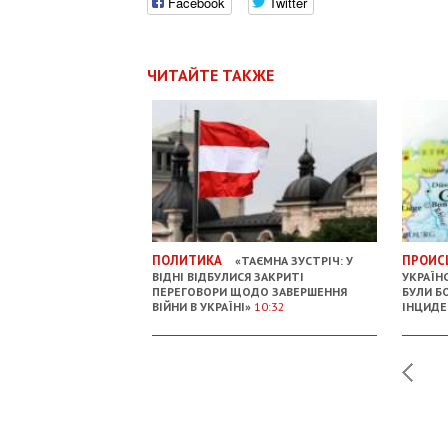
Facebook
Twitter
ЧИТАЙТЕ ТАКЖЕ
ПОЛИТИКА
ПРОИС
«ТАЄМНА ЗУСТРІЧ: У
ВІДНІ ВІДБУЛИСЯ ЗАКРИТІ
УКРАЇН
ПЕРЕГОВОРИ ЩОДО ЗАВЕРШЕННЯ
БУЛИ Б
ВІЙНИ В УКРАЇНІ»
10:32
ІНЦИДЕ