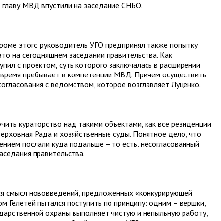
, главу МВД впустили на заседание СНБО.
кроме этого руководитель УГО предпринял также попытку
то на сегодняшнем заседании правительства. Как
упил с проектом, суть которого заключалась в расширении
е время пребывает в компетенции МВД. Причем осуществить
согласования с ведомством, которое возглавляет Луценко.
чить кураторство над такими объектами, как все резиденции
Верховная Рада и хозяйственные суды. Понятное дело, что
ением послали куда подальше – то есть, несогласованный
заседания правительства.
лся смысл нововведений, предложенных «конкурирующей
ом Гелетей пытался поступить по принципу: одним – вершки,
сударственной охраны выполняет чистую и непыльную работу,