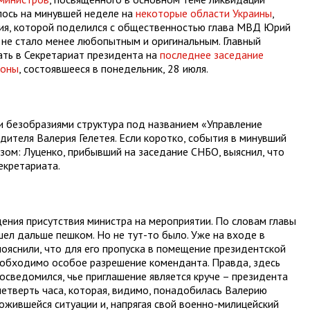
лось на минувшей неделе на
некоторые области Украины
,
ция, которой поделился с общественностью глава МВД Юрий
е не стало менее любопытным и оригинальным. Главный
кать в Секретариат президента на
последнее заседание
роны
, состоявшееся в понедельник, 28 июля.
и безобразиями структура под названием «Управление
дителя Валерия Гелетея. Если коротко, события в минувший
ом: Луценко, прибывший на заседание СНБО, выяснил, что
екретариата.
ения присутствия министра на мероприятии. По словам главы
шел дальше пешком. Но не тут-то было. Уже на входе в
ояснили, что для его пропуска в помещение президентской
еобходимо особое разрешение коменданта. Правда, здесь
осведомился, чье приглашение является круче – президента
 четверть часа, которая, видимо, понадобилась Валерию
ожившейся ситуации и, напрягая свой военно-милицейский