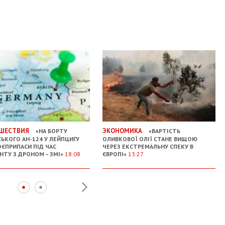
ШЕСТВИЯ
ЭКОНОМИКА
«НА БОРТУ
«ВАРТІСТЬ
СЬКОГО АН-124 У ЛЕЙПЦИГУ
ОЛИВКОВОЇ ОЛІЇ СТАНЕ ВИЩОЮ
ОЄПРИПАСИ ПІД ЧАС
ЧЕРЕЗ ЕКСТРЕМАЛЬНУ СПЕКУ В
НТУ З ДРОНОМ – ЗМІ»
18:08
ЄВРОПІ»
13:27