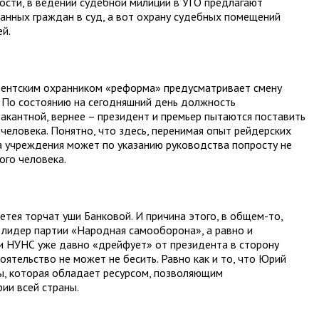
ности, в ведении судебной милиции в УГО предлагают
анных граждан в суд, а вот охрану судебных помещений
й.
дентским охранником «реформа» предусматривает смену
 По состоянию на сегодняшний день должность
вакантной, вернее – президент и премьер пытаются поставить
человека. Понятно, что здесь, перенимая опыт рейдерских
на учреждения может по указанию руководства попросту не
ого человека.
тея торчат уши Банковой. И причина этого, в общем-то,
о лидер партии «Народная самооборона», а равно и
и НУНС уже давно «дрейфует» от президента в сторону
оятельство не может не бесить. Равно как и то, что Юрий
ы, которая обладает ресурсом, позволяющим
ии всей страны.