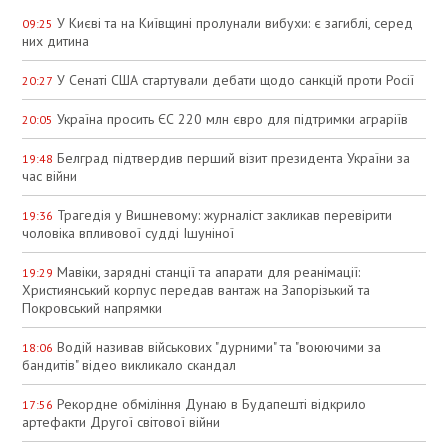
У Києві та на Київщині пролунали вибухи: є загиблі, серед
09:25
них дитина
У Сенаті США стартували дебати щодо санкцій проти Росії
20:27
Україна просить ЄС 220 млн євро для підтримки аграріїв
20:05
Белград підтвердив перший візит президента України за
19:48
час війни
Трагедія у Вишневому: журналіст закликав перевірити
19:36
чоловіка впливової судді Ішуніної
Мавіки, зарядні станції та апарати для реанімації:
19:29
Християнський корпус передав вантаж на Запорізький та
Покровський напрямки
Водій називав військових "дурними" та "воюючими за
18:06
бандитів" відео викликало скандал
Рекордне обміління Дунаю в Будапешті відкрило
17:56
артефакти Другої світової війни