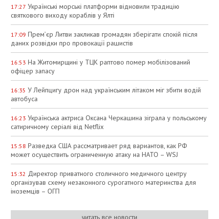
Українські морські платформи відновили традицію
17:27
святкового виходу кораблів у Ялті
Прем’єр Литви закликав громадян зберігати спокій після
17:09
даних розвідки про провокації рашистів
На Житомирщині у ТЦК раптово помер мобілізований
16:53
офіцер запасу
У Лейпцигу дрон над українським літаком міг збити водій
16:35
автобуса
Українська актриса Оксана Черкашина зіграла у польському
16:23
сатиричному серіалі від Netflix
Разведка США рассматривает ряд вариантов, как РФ
15:58
может осуществить ограниченную атаку на НАТО – WSJ
Директор приватного столичного медичного центру
15:32
організував схему незаконного сурогатного материнства для
іноземців – ОГП
читать все новости