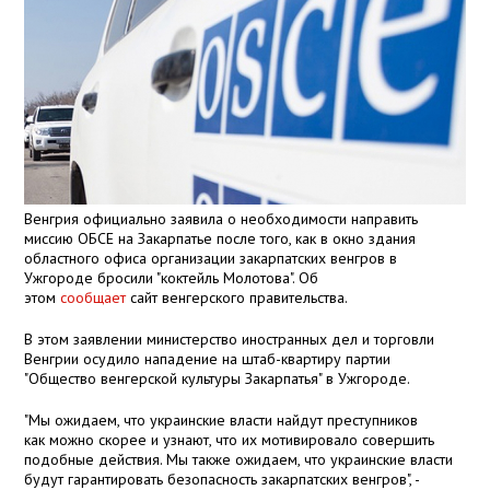
Венгрия официально заявила о необходимости направить
миссию ОБСЕ на Закарпатье после того, как в окно здания
областного офиса организации закарпатских венгров в
Ужгороде бросили "коктейль Молотова". Об
этом
сообщает
сайт венгерского правительства.
В этом заявлении министерство иностранных дел и торговли
Венгрии осудило нападение на штаб-квартиру партии
"Общество венгерской культуры Закарпатья" в Ужгороде.
"Мы ожидаем, что украинские власти найдут преступников
как можно скорее и узнают, что их мотивировало совершить
подобные действия. Мы также ожидаем, что украинские власти
будут гарантировать безопасность закарпатских венгров", -