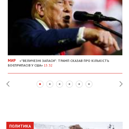
МИР
«"ВЕЛИЧЕЗНІ ЗАПАСИ": ТРАМП СКАЗАВ ПРО КІЛЬКІСТЬ
БОЄПРИПАСІВ У США»
15:32
ПОЛИТИКА
ПОЛИТИКА
ОБЩЕСТВО
ПОЛИТИКА
ЭКОНОМИКА