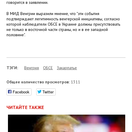
говорится в заявлении.
В МИД Венгрии выразили мнение, что "эти события
подтверждают легитимность венгерской инициативы, согласно
которой наблюдатели ОБСЕ в Украине должны присутствовать
не только в восточной части страны, но и в ее западной
половине".
ТЭГИ:
Венгрия
ОБСЕ
Закарпатье
Общее количество просмотров:
1311
Facebook
Twitter
ЧИТАЙТЕ ТАКЖЕ