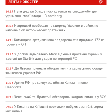
ЛЕНТА НОВОСТЕЙ
Путін дедалі більше покладається на спецслужбу для
16:15
утримання своєї влади – Bloomberg
Навроцкий пообещал поддержку Украине в войне, но
15:22
напомнил об исторических претензиях
Командира артдивизиона подозревают в продаже 172 кг
14:16
тротила – ОГП
У доступі відмовлено: Маск відхилив прохання України у
13:23
доступі до Starlink для ударів по території РФ
До Львова привезли обгорілі книги з харківського складу,
12:17
знищеного ударом РФ
Армия РФ продвинулась вблизи Константиновки –
11:24
DeepState
Зеленський та Драпатий обговорили кадрові питання у ЗСУ
10:18
У Києві та на Київщині пролунали вибухи: є загиблі, серед
09:25
них дитина