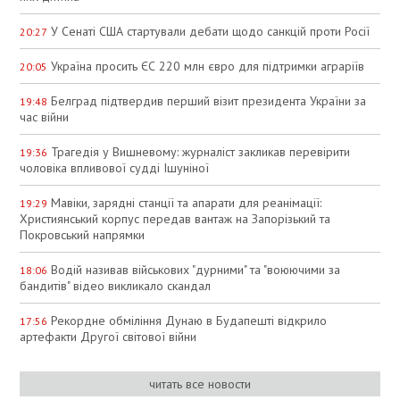
У Сенаті США стартували дебати щодо санкцій проти Росії
20:27
Україна просить ЄС 220 млн євро для підтримки аграріїв
20:05
Белград підтвердив перший візит президента України за
19:48
час війни
Трагедія у Вишневому: журналіст закликав перевірити
19:36
чоловіка впливової судді Ішуніної
Мавіки, зарядні станції та апарати для реанімації:
19:29
Християнський корпус передав вантаж на Запорізький та
Покровський напрямки
Водій називав військових "дурними" та "воюючими за
18:06
бандитів" відео викликало скандал
Рекордне обміління Дунаю в Будапешті відкрило
17:56
артефакти Другої світової війни
читать все новости