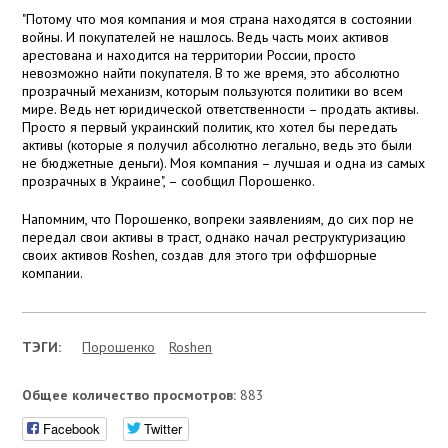
"Потому что моя компания и моя страна находятся в состоянии
войны. И покупателей не нашлось. Ведь часть моих активов
арестована и находится на территории России, просто
невозможно найти покупателя. В то же время, это абсолютно
прозрачный механизм, которым пользуются политики во всем
мире. Ведь нет юридической ответственности – продать активы.
Просто я первый украинский политик, кто хотел бы передать
активы (которые я получил абсолютно легально, ведь это были
не бюджетные деньги). Моя компания – лучшая и одна из самых
прозрачных в Украине", – сообщил Порошенко.
Напомним, что Порошенко, вопреки заявлениям, до сих пор не
передал свои активы в траст, однако начал реструктуризацию
своих активов Roshen, создав для этого три оффшорные
компании.
ТЭГИ:
Порошенко
Roshen
Общее количество просмотров:
883
Facebook
Twitter