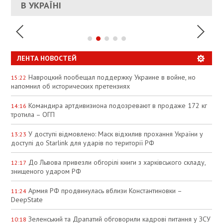
УКРАИНЕ
В УКРАЇНІ
СПЕКУЛЯЦІЇ
ЛЕНТА НОВОСТЕЙ
Навроцкий пообещал поддержку Украине в войне, но
15:22
напомнил об исторических претензиях
Командира артдивизиона подозревают в продаже 172 кг
14:16
тротила – ОГП
У доступі відмовлено: Маск відхилив прохання України у
13:23
доступі до Starlink для ударів по території РФ
До Львова привезли обгорілі книги з харківського складу,
12:17
знищеного ударом РФ
Армия РФ продвинулась вблизи Константиновки –
11:24
DeepState
Зеленський та Драпатий обговорили кадрові питання у ЗСУ
10:18