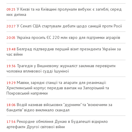
У Києві та на Київщині пролунали вибухи: є загиблі, серед
09:25
них дитина
У Сенаті США стартували дебати щодо санкцій проти Росії
20:27
Україна просить ЄС 220 млн євро для підтримки аграріїв
20:05
Белград підтвердив перший візит президента України за
19:48
час війни
Трагедія у Вишневому: журналіст закликав перевірити
19:36
чоловіка впливової судді Ішуніної
Мавіки, зарядні станції та апарати для реанімації:
19:29
Християнський корпус передав вантаж на Запорізький та
Покровський напрямки
Водій називав військових "дурними" та "воюючими за
18:06
бандитів" відео викликало скандал
Рекордне обміління Дунаю в Будапешті відкрило
17:56
артефакти Другої світової війни