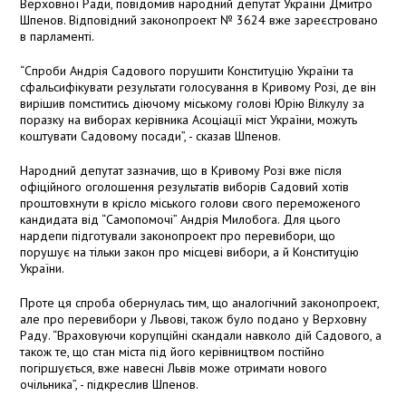
Верховної Ради, повідомив народний депутат України Дмитро
Шпенов. Відповідний законопроект № 3624 вже зареєстровано
в парламенті.
“Спроби Андрія Садового порушити Конституцію України та
сфальсифікувати результати голосування в Кривому Розі, де він
вирішив помститись діючому міському голові Юрію Вілкулу за
поразку на виборах керівника Асоціації міст України, можуть
коштувати Садовому посади”, - сказав Шпенов.
Народний депутат зазначив, що в Кривому Розі вже після
офіційного оголошення результатів виборів Садовий хотів
проштовхнути в крісло міського голови свого переможеного
кандидата від “Самопомочі” Андрія Милобога. Для цього
нардепи підготували законопроект про перевибори, що
порушує на тільки закон про місцеві вибори, а й Конституцію
України.
Проте ця спроба обернулась тим, що аналогічний законопроект,
але про перевибори у Львові, також було подано у Верховну
Раду. “Враховуючи корупційні скандали навколо дій Садового, а
також те, що стан міста під його керівництвом постійно
погіршується, вже навесні Львів може отримати нового
очільника”, - підкреслив Шпенов.