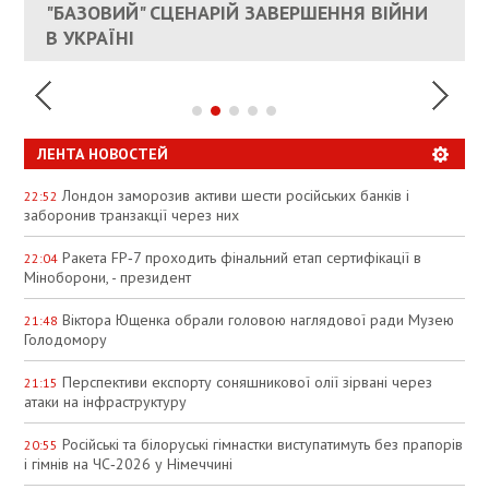
ЕС ПРЕКРАТИТЬ ВОЕННУЮ ПОМОЩЬ
"БАЗОВИЙ" СЦЕНАРІЙ ЗАВЕРШЕННЯ ВІЙНИ
АНАЛІТИКИ ЗВИНУВАТИЛИ АЗС У
УКРАИНЕ
В УКРАЇНІ
СПЕКУЛЯЦІЇ
ЛЕНТА НОВОСТЕЙ
Лондон заморозив активи шести російських банків і
22:52
заборонив транзакції через них
Ракета FP‑7 проходить фінальний етап сертифікації в
22:04
Міноборони, - президент
Віктора Ющенка обрали головою наглядової ради Музею
21:48
Голодомору
Перспективи експорту соняшникової олії зірвані через
21:15
атаки на інфраструктуру
Російські та білоруські гімнастки виступатимуть без прапорів
20:55
і гімнів на ЧС‑2026 у Німеччині