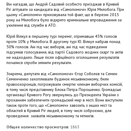
Він нагадав, що Андрій Садовий особисто приїзджав в Кривий
Ріг агітувати за кандидата від «Самопомочі» Юрія Милобога. При
цьому «Самопоміч» приховувала той факт, що в березні 2015
року на Милобога було відкрито кримінальне впровадження за
ухилення від служби в АТО.
Юрій Вілкул в першому турі переміг, отримавши 45% голосів
проти 10% у Милобога. В другому турі Ю. Вілкул набрав понад
50% голосів. Ані під час виборів, ані під час підведення
підсумків голосування, від партії Садового жодних скарг та актів
не надходило. Лише після офіційного оголошення результатів
почалися спроби змінити результати.
Зокрема, депутати від «Самопомочі» Єгор Соболєв та Семен
Семенченко захоплювали будинок міськвиконкому, били
правоохоронців, погрожували смертю членам виборчих комісій,
в тому числі представнику Блока Петра Порошенко. Громадські
організації Кривого Рогу звернулись до Президента України з
проханням забезпечити громадьский мир в місті. Вони виступили
також проти того, що «Самопоміч» завозить з інших міст та
областей в Кривий Ріг людей, в тому числі озброєних, для
проведення захватів міськвиконкому та мітингів.
Общее количество просмотров:
1863