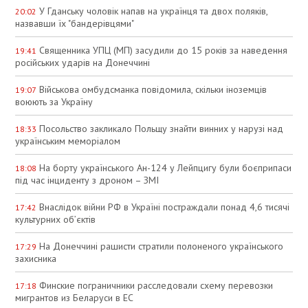
У Гданську чоловік напав на українця та двох поляків,
20:02
назвавши їх "бандерівцями"
Священника УПЦ (МП) засудили до 15 років за наведення
19:41
російських ударів на Донеччині
Військова омбудсманка повідомила, скільки іноземців
19:07
воюють за Україну
Посольство закликало Польщу знайти винних у нарузі над
18:33
українським меморіалом
На борту українського Ан-124 у Лейпцигу були боєприпаси
18:08
під час інциденту з дроном – ЗМІ
Внаслідок війни РФ в Україні постраждали понад 4,6 тисячі
17:42
культурних об’єктів
На Донеччині рашисти стратили полоненого українського
17:29
захисника
Финские пограничники расследовали схему перевозки
17:18
мигрантов из Беларуси в ЕС