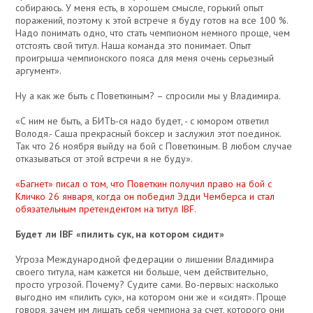
собираюсь. У меня есть, в хорошем смысле, горький опыт
поражений, поэтому к этой встрече я буду готов на все 100 %.
Надо понимать одно, что стать чемпионом немного проще, чем
отстоять свой титул. Наша команда это понимает. Опыт
проигрыша чемпионского пояса для меня очень серьезный
аргумент».
Ну а как же быть с Поветкиным? – спросили мы у Владимира.
«С ним не быть, а БИТЬ-ся надо будет, - с юмором ответил
Володя.- Саша прекрасный боксер и заслужил этот поединок.
Так что 26 ноября выйду на бой с Поветкиным. В любом случае
отказываться от этой встречи я не буду».
«Багнет» писал о том, что Поветкин получил право на бой с
Кличко 26 января, когда он победил Эдди Чемберса и стал
обязательным претендентом на титул IBF
.
Будет ли IBF «пилить сук, на котором сидит»
Угроза Международной федерации о лишении Владимира
своего титула, нам кажется ни больше, чем действительно,
просто угрозой. Почему? Судите сами. Во-первых: насколько
выгодно им «пилить сук», на котором они же и «сидят». Проще
говоря, зачем им лишать себя чемпиона за счет, которого они