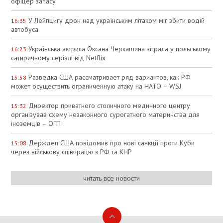
офіцер запасу
У Лейпцигу дрон над українським літаком міг збити водій
16:35
автобуса
Українська актриса Оксана Черкашина зіграла у польському
16:23
сатиричному серіалі від Netflix
Разведка США рассматривает ряд вариантов, как РФ
15:58
может осуществить ограниченную атаку на НАТО – WSJ
Директор приватного столичного медичного центру
15:32
організував схему незаконного сурогатного материнства для
іноземців – ОГП
Держдеп США повідомив про нові санкції проти Куби
15:08
через військову співпрацю з РФ та КНР
читать все новости