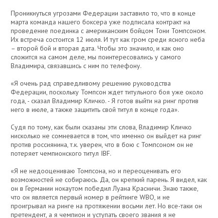
Проникнуться угрозами Федерации заставило то, что в конце
марта команда нашего боксера уже подписала контракт на
проведение поединка с американским бойцом Тони Томпсоном.
Их встреча состоится 12 июля. И тут как гром среди ясного неба
– второй бой и вторая дата. Чтобы это значило, и как оно
сложится на самом деле, мы поинтересовались у самого
Владимира, связавшись с ним по телефону.
«Я очень рад справедливому решению руководства
Федерации, поскольку Томпсон ждет титульного боя уже около
года, - сказал Владимир Кличко. - Я готов выйти на ринг против
него в июле, а также защитить свой титул в конце года».
Судя по тому, как были сказаны эти слова, Владимир Кличко
нисколько не сомневается в том, что именно он выйдет на ринг
против россиянина, т.к. уверен, что в бою с Томпсоном он не
потеряет чемпионского титул IBF.
«Я не недооцениваю Томпсона, но и переоценивать его
возможностей не собираюсь. Да, он крепкий парень. Я видел, как
он в Германии нокаутом победил Луана Красничи. Знаю также,
что он является первый номер в рейтинге WBO, и не
проигрывал на ринге на протяжении восьми лет. Но все-таки он
претендент, а я чемпион и уступать своего звания я не