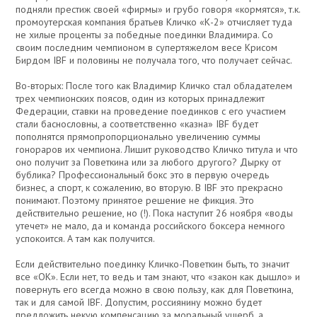
подняли престиж своей «фирмы» и грубо говоря «кормятся», т.к.
промоутерская компания братьев Кличко «К-2» отчисляет туда
не хилые проценты за победные поединки Владимира. Со
своим последним чемпионом в супертяжелом весе Крисом
Бирдом IBF и половины не получала того, что получает сейчас.
Во-вторых: После того как Владимир Кличко стал обладателем
трех чемпионских поясов, один из которых принадлежит
Федерации, ставки на проведение поединков с его участием
стали баснословны, а соответственно «казна» IBF будет
пополнятся прямопропорционально увеличению суммы
гонораров их чемпиона. Лишит руководство Кличко титула и что
оно получит за Поветкина или за любого другого? Дырку от
бублика? Профессиональный бокс это в первую очередь
бизнес, а спорт, к сожалению, во вторую. В IBF это прекрасно
понимают. Поэтому принятое решение не фикция. Это
действительно решение, но (!). Пока наступит 26 ноября «воды
утечет» не мало, да и команда российского боксера немного
успокоится. А там как получится.
Если действительно поединку Кличко-Поветкин быть, то значит
все «ОК». Если нет, то ведь и там знают, что «закон как дышло» и
повернуть его всегда можно в свою пользу, как для Поветкина,
так и для самой IBF. Допустим, россиянину можно будет
предложить некую компенсацию за моральный ущерб, а