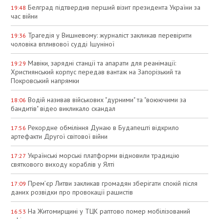
Белград підтвердив перший візит президента України за
19:48
час війни
Трагедія у Вишневому: журналіст закликав перевірити
19:36
чоловіка впливової судді Ішуніної
Мавіки, зарядні станції та апарати для реанімації:
19:29
Християнський корпус передав вантаж на Запорізький та
Покровський напрямки
Водій називав військових "дурними" та "воюючими за
18:06
бандитів" відео викликало скандал
Рекордне обміління Дунаю в Будапешті відкрило
17:56
артефакти Другої світової війни
Українські морські платформи відновили традицію
17:27
святкового виходу кораблів у Ялті
Прем’єр Литви закликав громадян зберігати спокій після
17:09
даних розвідки про провокації рашистів
На Житомирщині у ТЦК раптово помер мобілізований
16:53