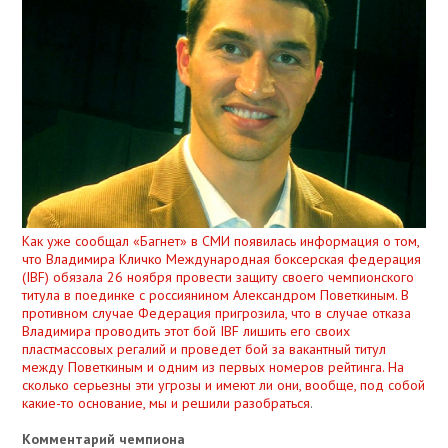
Как уже сообщал «Багнет» в СМИ появилась информация о том,
что Владимира Кличко Международная боксерская федерация
(IBF) обязала 26 ноября провести защиту своего чемпионского
титула в поединке с россиянином Александром Поветкиным. В
противном случае Федерация пригрозила, что в случае отказа
Владимира проводить этот бой IBF лишить его своих
пластмассовых регалий и проведет бой за вакантный титул
между Поветкиным и одним из первых номеров рейтинга. На
сколько серьезны эти угрозы и имеют ли они, вообще, под собой
какие-то основание, мы и решили разобраться
.
Комментарий чемпиона