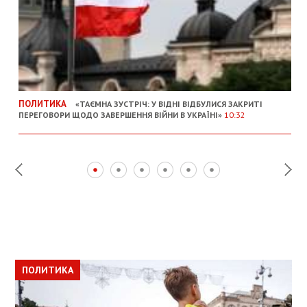
ПОЛИТИКА
«ТАЄМНА ЗУСТРІЧ: У ВІДНІ ВІДБУЛИСЯ ЗАКРИТІ
ПЕРЕГОВОРИ ЩОДО ЗАВЕРШЕННЯ ВІЙНИ В УКРАЇНІ»
10:32
ПОЛИТИКА
ПОЛИТИКА
ОБЩЕСТВО
ПОЛИТИКА
ЭКОНОМИКА