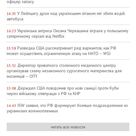
офіцер запасу
У Лейпцигу дрон над українським літаком міг збити водій
16:35
автобуса
Українська актриса Оксана Черкашина зіграла у польському
16:23
сатиричному серіалі від Netflix
Разведка США рассматривает ряд вариантов, как РФ
15:58
может осуществить ограниченную атаку на НАТО – WSJ
Директор приватного столичного медичного центру
15:32
організував схему незаконного сурогатного материнства для
іноземців – ОГП
Держдеп США повідомив про нові санкції проти Куби
15:08
через військову співпрацю з РФ та КНР
ISW заявил, что РФ формирует боевые подразделения из
14:43
украинских военнопленных
читать все новости