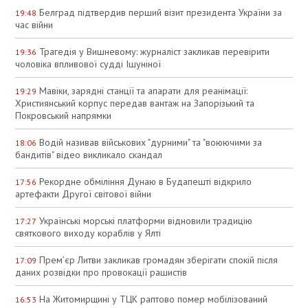
Белград підтвердив перший візит президента України за
19:48
час війни
Трагедія у Вишневому: журналіст закликав перевірити
19:36
чоловіка впливової судді Ішуніної
Мавіки, зарядні станції та апарати для реанімації:
19:29
Християнський корпус передав вантаж на Запорізький та
Покровський напрямки
Водій називав військових "дурними" та "воюючими за
18:06
бандитів" відео викликало скандал
Рекордне обміління Дунаю в Будапешті відкрило
17:56
артефакти Другої світової війни
Українські морські платформи відновили традицію
17:27
святкового виходу кораблів у Ялті
Прем’єр Литви закликав громадян зберігати спокій після
17:09
даних розвідки про провокації рашистів
На Житомирщині у ТЦК раптово помер мобілізований
16:53