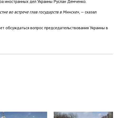
ра иностранных дел Украины Руслан Демченко.
тие во встрече глав государств в Минске»
, — сказал
удет обсуждаться вопрос председательствования Украины в