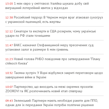
1 млн євро у сміттєвозі: Італійка шукала добу свій
13:03
виграшний лотерейний квиток у відходах
Российский террор: В Черном море враг атаковал сухогруз
12:38
с украинской пшеницей, есть жертвы
Сенатори та експерти в США розкрили, чому українські
12:12
удари по РФ стали точнішими
ВАКС назначил Стефанишиной меру пресечения: суд
11:47
установил залог в размере 6 млн гривень
Новий голова РНБО повідомив про затвердження "Плану
11:23
стійкості Києва"
Таємна зустріч: У Відні відбулися закриті переговори щодо
10:32
завершення війни в Україні
Партнерство, що виходить за межі окремих проєктів:
10:07
ZDOROVI та IRC розпочинають новий етап співпраці
Зеленський: Партнери мають необхідні ракети для ППО,
09:43
однак для їх передання Україні потрібні політичні рішення