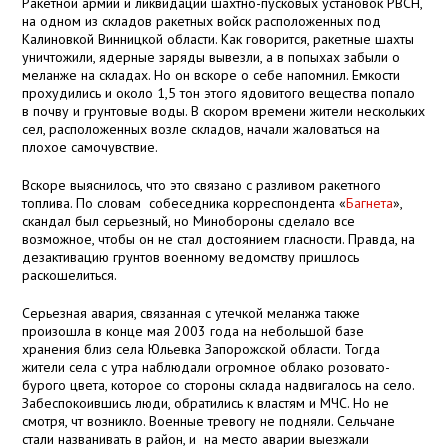
Ракетной армии и ликвидации шахтно-пусковых установок РВСН,
на одном из складов ракетных войск расположенных под
Калиновкой Винницкой области. Как говорится, ракетные шахты
уничтожили, ядерные заряды вывезли, а в попыхах забыли о
меланже на складах. Но он вскоре о себе напомнил. Емкости
прохудились и около 1,5 тон этого ядовитого вещества попало
в почву и грунтовые воды. В скором времени жители нескольких
сел, расположенных возле складов, начали жаловаться на
плохое самочувствие.
Вскоре выяснилось, что это связано с разливом ракетного
топлива. По словам
собеседника корреспондента «
Багнета
»,
скандал был серьезный, но Минобороны сделало все
возможное, чтобы он не стал достоянием гласности. Правда, на
дезактивацию грунтов военному ведомству пришлось
раскошелиться.
Серьезная авария, связанная с утечкой меланжа также
произошла в конце мая 2003 года на небольшой базе
хранения близ села Юльевка Запорожской области. Тогда
жители села с утра наблюдали огромное облако розовато-
бурого цвета, которое со стороны склада надвигалось на село.
Забеспокоившись люди, обратились к властям и МЧС. Но не
смотря, чт возникло. Военные тревогу не подняли. Сельчане
стали названивать в район, и
на место аварии выезжали