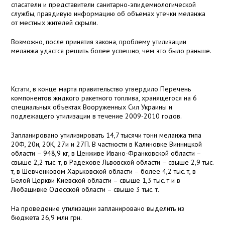
спасатели и представители санитарно-эпидемиологической
службы, правдивую информацию об объемах утечки меланжа
от местных жителей скрыли.
Возможно, после принятия закона, проблему утилизации
меланжа удастся решить более успешно, чем это было раньше.
Кстати, в конце марта правительство утвердило Перечень
компонентов жидкого ракетного топлива, хранящегося на 6
специальных объектах Вооруженных Сил Украины и
подлежащего утилизации в течение 2009-2010 годов.
Запланировано утилизировать 14,7 тысячи тонн меланжа типа
20Ф, 20и, 20К, 27и и 27П. В частности в Калиновке Винницкой
области –
948,9 кг
, в Ценживе Ивано-Франковской области –
свыше 2,2 тыс. т, в Радехове Львовской области – свыше 2,9 тыс.
т, в Шевченковом Харьковской области – более 4,2 тыс. т, в
Белой Церкви Киевской области – свыше 1,3 тыс. т и в
Любашивке Одесской области – свыше 3 тыс. т.
На проведение утилизации запланировано выделить из
бюджета 26,9 млн грн.