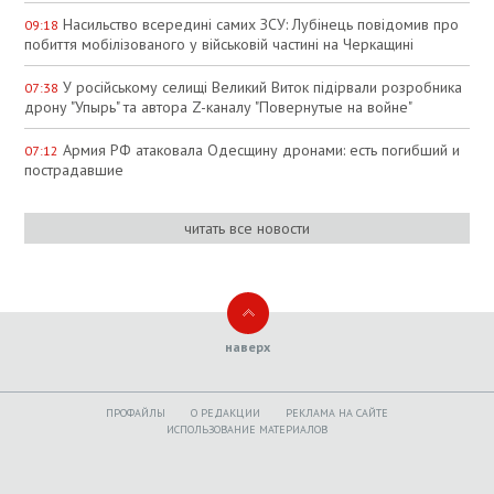
Насильство всередині самих ЗСУ: Лубінець повідомив про
09:18
побиття мобілізованого у військовій частині на Черкащині
У російському селищі Великий Виток підірвали розробника
07:38
дрону "Упырь" та автора Z-каналу "Повернутые на войне"
Армия РФ атаковала Одесщину дронами: есть погибший и
07:12
пострадавшие
читать все новости
наверх
ПРОФАЙЛЫ
O РЕДАКЦИИ
РЕКЛАМА НА САЙТЕ
ИСПОЛЬЗОВАНИЕ МАТЕРИАЛОВ