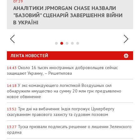
СОСТОИТСЯ В БЛИЖАЙШЕЕ ВРЕМЯ, –
07:29
КАНДИДАТ В ПРЕМЬЕРЫ ПОЛЬШИ ПРИЗВАЛ
АНАЛІТИКИ JPMORGAN CHASE НАЗВАЛИ
ПАЛИВНИЙ РИНОК РОЗІГРІЛИ ШТУЧНО:
РЮТТЕ
ЕС ПРЕКРАТИТЬ ВОЕННУЮ ПОМОЩЬ
"БАЗОВИЙ" СЦЕНАРІЙ ЗАВЕРШЕННЯ ВІЙНИ
АНАЛІТИКИ ЗВИНУВАТИЛИ АЗС У
УКРАИНЕ
В УКРАЇНІ
СПЕКУЛЯЦІЇ
ЛЕНТА НОВОСТЕЙ
Около 16 тысяч иностранных добровольцев сейчас
14:43
защищают Украину, – Решетилова
У экс-командующего логистикой Воздушных сил
14:18
обнаружили имущество на сумму 20 млн грн: предъявлено
новое обвинение
Три дні на вибачення: Індія погрожує Цукербергу
13:52
скасуванням правового захисту та судовим позовом
Туска призвали подписать решение о лишении Зеленского
13:27
ордена