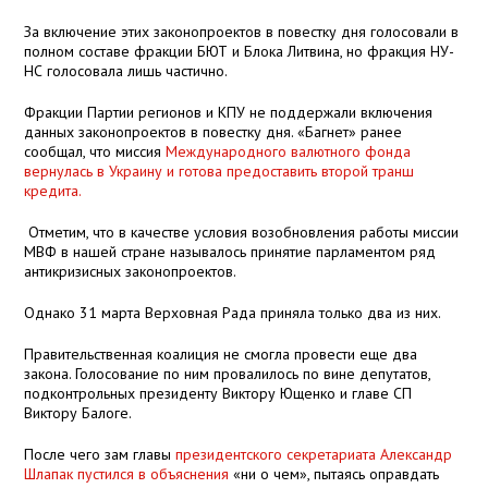
За включение этих законопроектов в повестку дня голосовали в
полном составе фракции БЮТ и Блока Литвина, но фракция НУ-
НС голосовала лишь частично.
Фракции Партии регионов и КПУ не поддержали включения
данных законопроектов в повестку дня. «Багнет» ранее
сообщал, что миссия
Международного валютного фонда
вернулась в Украину и готова предоставить второй транш
кредита.
Отметим, что в качестве условия возобновления работы миссии
МВФ в нашей стране называлось принятие парламентом ряд
антикризисных законопроектов.
Однако 31 марта Верховная Рада приняла только два из них.
Правительственная коалиция не смогла провести еще два
закона. Голосование по ним провалилось по вине депутатов,
подконтрольных президенту Виктору Ющенко и главе СП
Виктору Балоге.
После чего зам главы
президентского секретариата Александр
Шлапак пустился в объяснения
«ни о чем», пытаясь оправдать