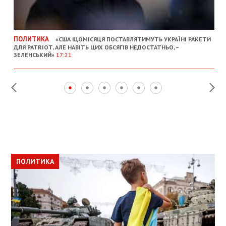
ПОЛИТИКА
«США ЩОМІСЯЦЯ ПОСТАВЛЯТИМУТЬ УКРАЇНІ РАКЕТИ
ДЛЯ PATRIOT, АЛЕ НАВІТЬ ЦИХ ОБСЯГІВ НЕДОСТАТНЬО, –
ЗЕЛЕНСЬКИЙ»
17:21
ПОЛИТИКА
ПОЛИТИКА
ОБЩЕСТВО
ПОЛИТИКА
ЭКОНОМИКА