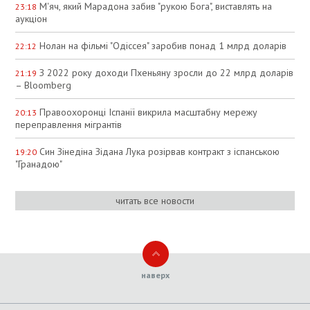
М'яч, який Марадона забив "рукою Бога", виставлять на
23:18
аукціон
Нолан на фільмі "Одіссея" заробив понад 1 млрд доларів
22:12
З 2022 року доходи Пхеньяну зросли до 22 млрд доларів
21:19
– Bloomberg
Правоохоронці Іспанії викрила масштабну мережу
20:13
переправлення мігрантів
Син Зінедіна Зідана Лука розірвав контракт з іспанською
19:20
"Гранадою"
читать все новости
наверх