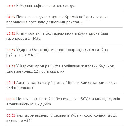
В Україні зафіксовано землетрус
15:37
Пентагон залучає стартапи Кремнієвої долини для
14:35
поповнення арсеналу дешевими ракетами
Київ у контакті з Болгарією після вибуху дрона біля
13:32
газопроводу, - МЗС
Удар по Одесі: відомо про постраждалих людей та
12:29
руйнування у місті
У Харкові дрон рашистів зруйнував житловий будинок:
11:23
двоє загиблих, 12 постраждалих
Адміністратор чату "Протест" Віталій Камка затриманий як
10:14
СЗЧ в Черкасах
Нестача пального й забезпечення в ЗСУ ставить під сумнів
09:06
ефективність МО, - думка
Укргідрометцентр: 9 серпня в Україні короткочасні дощі,
00:02
вдень до +33°