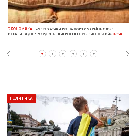
ЭКОНОМИКА
«ЧЕРЕЗ АТАКИ РФ НА ПОРТИ УКРАЇНА МОЖЕ
ВТРАТИТИ ДО 3 МЛРД ДОЛ. В АГРОСЕКТОРІ – ВИСОЦЬКИЙ»
07:38
ПОЛИТИКА
ПОЛИТИКА
ОБЩЕСТВО
ПОЛИТИКА
ЭКОНОМИКА