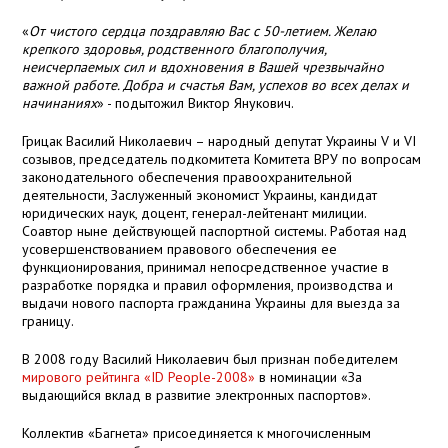
«
От чистого сердца поздравляю Вас с 50-летием. Желаю
крепкого здоровья, родственного благополучия,
неисчерпаемых сил и вдохновения в Вашей чрезвычайно
важной работе. Добра и счастья Вам, успехов во всех делах и
начинаниях
» - подытожил Виктор Янукович.
Грицак Василий Николаевич – народный депутат Украины V и VI
созывов, председатель подкомитета Комитета ВРУ по вопросам
законодательного обеспечения правоохранительной
деятельности, Заслуженный экономист Украины, кандидат
юридических наук, доцент, генерал-лейтенант милиции.
Соавтор ныне действующей паспортной системы. Работая над
усовершенствованием правового обеспечения ее
функционирования, принимал непосредственное участие в
разработке порядка и правил оформления, производства и
выдачи нового паспорта гражданина Украины для выезда за
границу.
В 2008 году Василий Николаевич был признан победителем
мирового рейтинга «ID People-2008»
в номинации «За
выдающийся вклад в развитие электронных паспортов».
Коллектив «Багнета» присоединяется к многочисленным