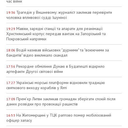
час війни
Трагедія у Вишневому: журналіст закликав перевірити
19:36
чоловіка впливової судді Ішуніної
Мавіки, зарядні станції та апарати для реанімації:
19:29
Християнський корпус передав вантаж на Запорізький та
Покровський напрямки
Водій називав військових "дурними" та "воюючими за
18:06
бандитів" відео викликало скандал
Рекордне обміління Дунаю в Будапешті відкрило
17:56
артефакти Другої світової війни
Українські морські платформи відновили традицію
17:27
святкового виходу кораблів у Ялті
Прем’єр Литви закликав громадян зберігати спокій після
17:09
даних розвідки про провокації рашистів
На Житомирщині у ТЦК раптово помер мобілізований
16:53
офіцер запасу