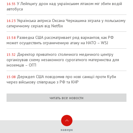
У Лейпцигу дрон над українським літаком міг збити водій
16:35
автобуса
Українська актриса Оксана Черкашина зіграла у польському
16:23
сатиричному серіалі від Netflix
Разведка США рассматривает ряд вариантов, как РФ
15:58
может осуществить ограниченную атаку на НАТО – WSJ
Директор приватного столичного медичного центру
15:32
організував схему незаконного сурогатного материнства для
іноземців – ОГП
Держдеп США повідомив про нові санкції проти Куби
15:08
через військову співпрацю з РФ та КНР
читать все новости
наверх