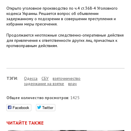
Открыто уголовное производство по ч.4 ст.368-4 Уголовного
кодекса Украины. Решается вопрос об объявлении
задержанному о подозрении в совершении преступления и
избрании меры пресечения.
Продолжаются неотложные следственно-оперативные действия
для привлечения к ответственности других лиц, причастных к
противоправным действиям.
ТЭГИ:
Одесса
СБУ
взяточничество
задержание на взятке
врач
Общее количество просмотров:
1425
Facebook
Twitter
ЧИТАЙТЕ ТАКЖЕ