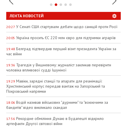
ЛЕНТА НОВОСТЕЙ
У Сенаті США стартували дебати щодо санкцій проти Росії
20:27
Україна просить ЄС 220 млн євро для підтримки аграріїв
20:05
Белград підтвердив перший візит президента України за
19:48
час війни
Трагедія у Вишневому: журналіст закликав перевірити
19:36
чоловіка впливової судді Ішуніної
Мавіки, зарядні станції та апарати для реанімації:
19:29
Християнський корпус передав вантаж на Запорізький та
Покровський напрямки
Водій називав військових "дурними" та "воюючими за
18:06
бандитів" відео викликало скандал
Рекордне обміління Дунаю в Будапешті відкрило
17:56
артефакти Другої світової війни