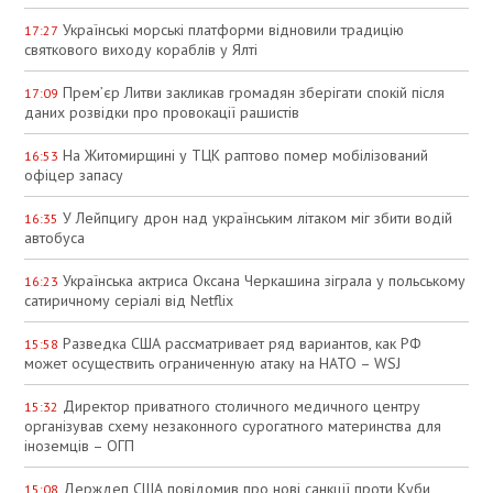
Українські морські платформи відновили традицію
17:27
святкового виходу кораблів у Ялті
Прем’єр Литви закликав громадян зберігати спокій після
17:09
даних розвідки про провокації рашистів
На Житомирщині у ТЦК раптово помер мобілізований
16:53
офіцер запасу
У Лейпцигу дрон над українським літаком міг збити водій
16:35
автобуса
Українська актриса Оксана Черкашина зіграла у польському
16:23
сатиричному серіалі від Netflix
Разведка США рассматривает ряд вариантов, как РФ
15:58
может осуществить ограниченную атаку на НАТО – WSJ
Директор приватного столичного медичного центру
15:32
організував схему незаконного сурогатного материнства для
іноземців – ОГП
Держдеп США повідомив про нові санкції проти Куби
15:08