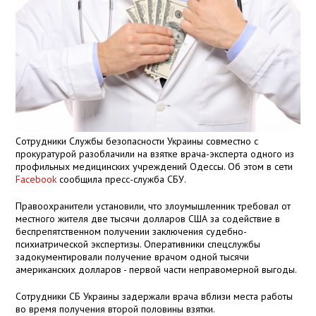
Сотрудники Службы безопасности Украины совместно с
прокуратурой разоблачили на взятке врача-эксперта одного из
профильных медицинских учреждений Одессы. Об этом в сети
Facebook
сообщила пресс-служба СБУ.
Правоохранители установили, что злоумышленник требовал от
местного жителя две тысячи долларов США за содействие в
беспрепятственном получении заключения судебно-
психиатрической экспертизы. Оперативники спецслужбы
задокументировали получение врачом одной тысячи
американских долларов - первой части неправомерной выгоды.
Сотрудники СБ Украины задержали врача вблизи места работы
во время получения второй половины взятки.