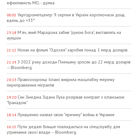
ефективність МО, - думка
Укргідрометцентр: 9 серпня в Україні короткочасні дощі,
00:02
вдень до +33°
М'яч, який Марадона забив "рукою Бога", виставлять на
23:18
аукціон
Нолан на фільмі "Одіссея" заробив понад 1 млрд доларів
22:12
З 2022 року доходи Пхеньяну зросли до 22 млрд доларів
21:19
– Bloomberg
Правоохоронці Іспанії викрила масштабну мережу
20:13
переправлення мігрантів
Син Зінедіна Зідана Лука розірвав контракт з іспанською
19:20
"Гранадою"
Лукашенко назвал свою "причину" войны в Украине
18:14
Путін дедалі більше покладається на спецслужбу для
16:15
утримання своєї влади – Bloomberg