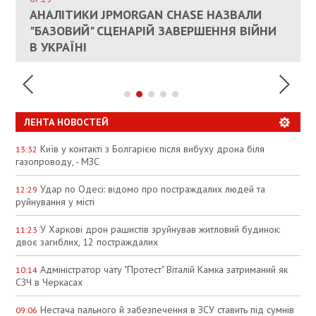
СОСТОИТСЯ В БЛИЖАЙШЕЕ ВРЕМЯ, –
КАНДИДАТ В ПРЕМЬЕРЫ ПОЛЬШИ ПРИЗВАЛ
АНАЛІТИКИ JPMORGAN CHASE НАЗВАЛИ
ПАЛИВНИЙ РИНОК РОЗІГРІЛИ ШТУЧНО:
РЮТТЕ
ЕС ПРЕКРАТИТЬ ВОЕННУЮ ПОМОЩЬ
"БАЗОВИЙ" СЦЕНАРІЙ ЗАВЕРШЕННЯ ВІЙНИ
АНАЛІТИКИ ЗВИНУВАТИЛИ АЗС У
УКРАИНЕ
В УКРАЇНІ
СПЕКУЛЯЦІЇ
ЛЕНТА НОВОСТЕЙ
Київ у контакті з Болгарією після вибуху дрона біля
13:32
газопроводу, - МЗС
Удар по Одесі: відомо про постраждалих людей та
12:29
руйнування у місті
У Харкові дрон рашистів зруйнував житловий будинок:
11:23
двоє загиблих, 12 постраждалих
Адміністратор чату "Протест" Віталій Камка затриманий як
10:14
СЗЧ в Черкасах
Нестача пального й забезпечення в ЗСУ ставить під сумнів
09:06