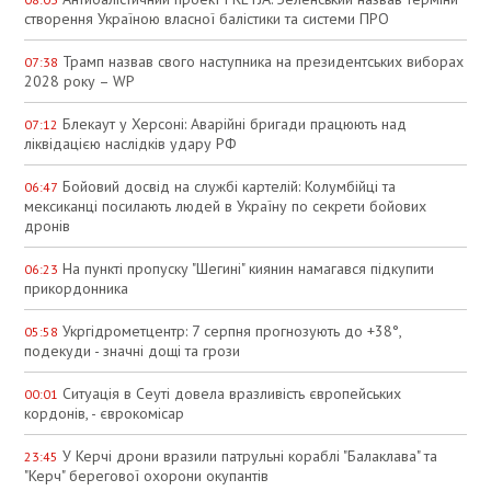
створення Україною власної балістики та системи ПРО
Трамп назвав свого наступника на президентських виборах
07:38
2028 року – WP
Блекаут у Херсоні: Аварійні бригади працюють над
07:12
ліквідацією наслідків удару РФ
Бойовий досвід на службі картелій: Колумбійці та
06:47
мексиканці посилають людей в Україну по секрети бойових
дронів
На пункті пропуску "Шегині" киянин намагався підкупити
06:23
прикордонника
Укргідрометцентр: 7 серпня прогнозують до +38°,
05:58
подекуди - значні дощі та грози
Ситуація в Сеуті довела вразливість європейських
00:01
кордонів, - єврокомісар
У Керчі дрони вразили патрульні кораблі "Балаклава" та
23:45
"Керч" берегової охорони окупантів