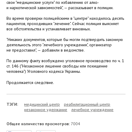
свои "медицинские услуги" по избавлению от алко-
и наркотической зависимостей", — рассказывают в полиции.
Во время проверки полицейскими в "центре" находилось десять
пациентов, проходивших "лечение". Сейчас полиция выясняет
все обстоятельства и устанавливает виновных.
"Никаких документов, которые бы могли подтвердить законную
деятельность этого "лечебного учреждения", организатор
не предоставил", — добавили в ведомстве.
По данному факту возбуждено уголовное производство по ч. 1
ст. 146 ("Незаконное лишение свободы или похищение
человека") Уголовного кодекса Украины.
Продолжается следствие.
ТЭГИ:
медицинский центр
реабилитационный центр
незаконное удержание
лечебное учреждение
Общее количество просмотров:
7004