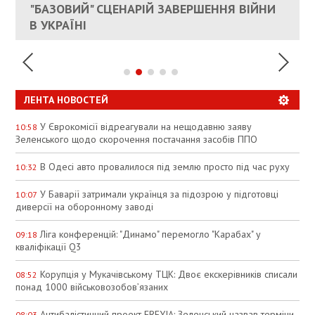
ЕС ПРЕКРАТИТЬ ВОЕННУЮ ПОМОЩЬ
"БАЗОВИЙ" СЦЕНАРІЙ ЗАВЕРШЕННЯ ВІЙНИ
АНАЛІТИКИ ЗВИНУВАТИЛИ АЗС У
УКРАИНЕ
В УКРАЇНІ
СПЕКУЛЯЦІЇ
ЛЕНТА НОВОСТЕЙ
У Єврокомісії відреагували на нещодавню заяву
10:58
Зеленського щодо скорочення постачання засобів ППО
В Одесі авто провалилося під землю просто під час руху
10:32
У Баварії затримали українця за підозрою у підготовці
10:07
диверсії на оборонному заводі
Ліга конференцій: "Динамо" перемогло "Карабах" у
09:18
кваліфікації Q3
Корупція у Мукачівському ТЦК: Двоє екскерівників списали
08:52
понад 1000 військовозобов’язаних
Антибалістичний проект FREYJA: Зеленський назвав терміни
08:03