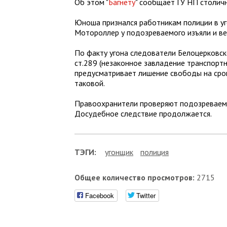
Об этом "
Багнету
" сообщает ГУ НП столичн
Юноша признался работникам полиции в уго
Мотороллер у подозреваемого изъяли и ве
По факту угона следователи Белоцерковск
ст.289 (незаконное завладение транспорт
предусматривает лишение свободы на срок
таковой.
Правоохранители проверяют подозреваемог
Досудебное следствие продолжается.
ТЭГИ:
угонщик
полиция
Общее количество просмотров:
2715
Facebook
Twitter