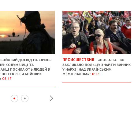
ПРОИСШЕСТВИЯ
БОЙОВИЙ ДОСВІД НА СЛУЖБІ
«ПОСОЛЬСТВО
ІЙ: КОЛУМБІЙЦІ ТА
ЗАКЛИКАЛО ПОЛЬЩУ ЗНАЙТИ ВИННИХ
АНЦІ ПОСИЛАЮТЬ ЛЮДЕЙ В
У НАРУЗІ НАД УКРАЇНСЬКИМ
У ПО СЕКРЕТИ БОЙОВИХ
МЕМОРІАЛОМ»
18:33
»
06:47