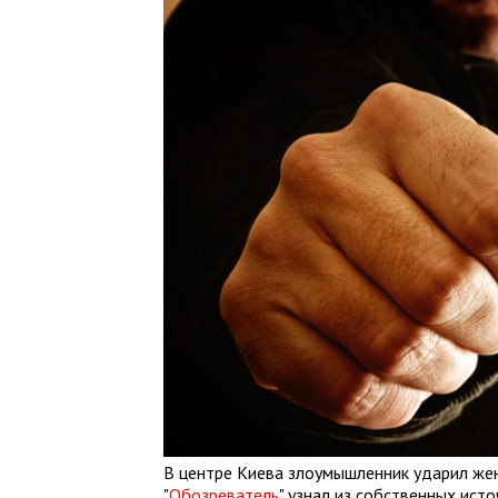
В центре Киева злоумышленник ударил жен
"
Обозреватель
" узнал из собственных исто