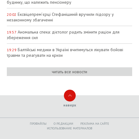
будинку, що належить пенсіонеру
Ексвіцепрем’єрці Стефанішиній вручили підозру у
20:02
незаконному збагаченні
Аномальна спека: дієтолог радить змінити раціон для
19:57
збереження сил
Балтійські медики в Україні вчитимуться лікувати бойові
19:29
травми та реагувати на кризи
читать все новости
наверх
ПРОФАЙЛЫ
O РЕДАКЦИИ
РЕКЛАМА НА САЙТЕ
ИСПОЛЬЗОВАНИЕ МАТЕРИАЛОВ