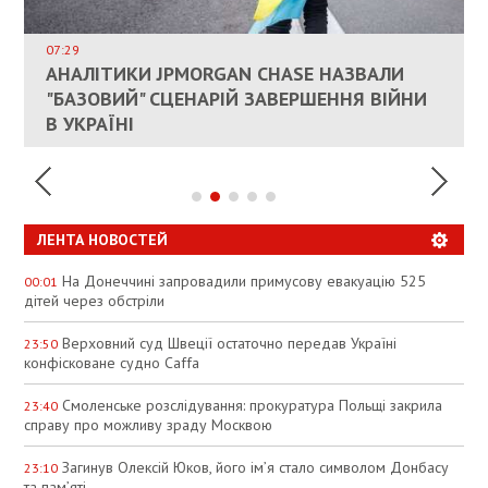
ВЛАСНИКАМ ЗРУЙНОВАНОГО ЖИТЛА
ДОЗВОЛИЛИ НЕ ПЛАТИТИ ЗА КОМУНАЛКУ
ИНТЕГРАЦИЯ УКРАИНЫ В НАТО ВРЯД ЛИ
СОСТОИТСЯ В БЛИЖАЙШЕЕ ВРЕМЯ, –
07:29
КАНДИДАТ В ПРЕМЬЕРЫ ПОЛЬШИ ПРИЗВАЛ
АНАЛІТИКИ JPMORGAN CHASE НАЗВАЛИ
ПАЛИВНИЙ РИНОК РОЗІГРІЛИ ШТУЧНО:
РЮТТЕ
ЕС ПРЕКРАТИТЬ ВОЕННУЮ ПОМОЩЬ
"БАЗОВИЙ" СЦЕНАРІЙ ЗАВЕРШЕННЯ ВІЙНИ
АНАЛІТИКИ ЗВИНУВАТИЛИ АЗС У
УКРАИНЕ
В УКРАЇНІ
СПЕКУЛЯЦІЇ
ЛЕНТА НОВОСТЕЙ
На Донеччині запровадили примусову евакуацію 525
00:01
дітей через обстріли
Верховний суд Швеції остаточно передав Україні
23:50
конфісковане судно Caffa
Смоленське розслідування: прокуратура Польщі закрила
23:40
справу про можливу зраду Москвою
Загинув Олексій Юков, його ім’я стало символом Донбасу
23:10
та пам’яті