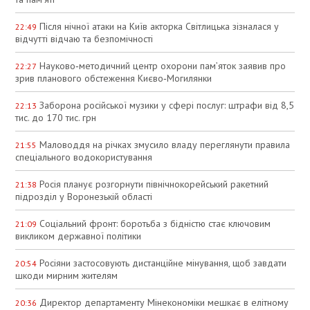
Після нічної атаки на Київ акторка Світлицька зізналася у
22:49
відчутті відчаю та безпомічності
Науково‑методичний центр охорони пам’яток заявив про
22:27
зрив планового обстеження Києво‑Могилянки
Заборона російської музики у сфері послуг: штрафи від 8,5
22:13
тис. до 170 тис. грн
Маловоддя на річках змусило владу переглянути правила
21:55
спеціального водокористування
Росія планує розгорнути північнокорейський ракетний
21:38
підрозділ у Воронезькій області
Соціальний фронт: боротьба з бідністю стає ключовим
21:09
викликом державної політики
Росіяни застосовують дистанційне мінування, щоб завдати
20:54
шкоди мирним жителям
Директор департаменту Мінекономіки мешкає в елітному
20:36