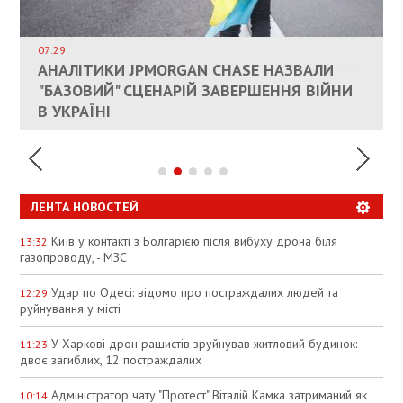
ВЛАСНИКАМ ЗРУЙНОВАНОГО ЖИТЛА
ДОЗВОЛИЛИ НЕ ПЛАТИТИ ЗА КОМУНАЛКУ
ИНТЕГРАЦИЯ УКРАИНЫ В НАТО ВРЯД ЛИ
СОСТОИТСЯ В БЛИЖАЙШЕЕ ВРЕМЯ, –
07:29
КАНДИДАТ В ПРЕМЬЕРЫ ПОЛЬШИ ПРИЗВАЛ
АНАЛІТИКИ JPMORGAN CHASE НАЗВАЛИ
ПАЛИВНИЙ РИНОК РОЗІГРІЛИ ШТУЧНО:
РЮТТЕ
ЕС ПРЕКРАТИТЬ ВОЕННУЮ ПОМОЩЬ
"БАЗОВИЙ" СЦЕНАРІЙ ЗАВЕРШЕННЯ ВІЙНИ
АНАЛІТИКИ ЗВИНУВАТИЛИ АЗС У
УКРАИНЕ
В УКРАЇНІ
СПЕКУЛЯЦІЇ
ЛЕНТА НОВОСТЕЙ
Київ у контакті з Болгарією після вибуху дрона біля
13:32
газопроводу, - МЗС
Удар по Одесі: відомо про постраждалих людей та
12:29
руйнування у місті
У Харкові дрон рашистів зруйнував житловий будинок:
11:23
двоє загиблих, 12 постраждалих
Адміністратор чату "Протест" Віталій Камка затриманий як
10:14