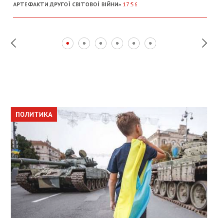
АРТЕФАКТИ ДРУГОЇ СВІТОВОЇ ВІЙНИ»
17:56
ПОЛИТИКА
ПОЛИТИКА
ОБЩЕСТВО
ПОЛИТИКА
ЭКОНОМИКА