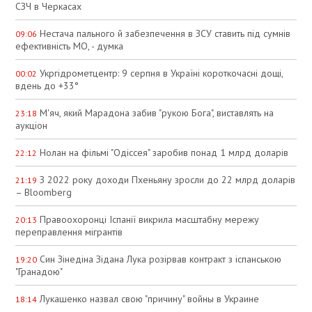
СЗЧ в Черкасах
Нестача пального й забезпечення в ЗСУ ставить під сумнів
09:06
ефективність МО, - думка
Укргідрометцентр: 9 серпня в Україні короткочасні дощі,
00:02
вдень до +33°
М'яч, який Марадона забив "рукою Бога", виставлять на
23:18
аукціон
Нолан на фільмі "Одіссея" заробив понад 1 млрд доларів
22:12
З 2022 року доходи Пхеньяну зросли до 22 млрд доларів
21:19
– Bloomberg
Правоохоронці Іспанії викрила масштабну мережу
20:13
переправлення мігрантів
Син Зінедіна Зідана Лука розірвав контракт з іспанською
19:20
"Гранадою"
Лукашенко назвал свою "причину" войны в Украине
18:14