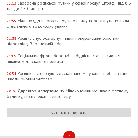
Заборона російської музики у сфері послуг: штрафи від 8,5
22:13
тис. до 170 тис. грн
Маловоддя на річках змусило владу переглянути правила
21:55
спеціального водокористування
Росія планує розгорнути північнокорейський ракетний
21:38
підрозділ у Воронезькій області
Соціальний фронт: боротьба з бідністю стає ключовим
21:09
викликом державної політики
Росіяни застосовують дистанційне мінування, щоб завдати
20:54
шкоди мирним жителям
Директор департаменту Мінекономіки мешкає в елітному
20:36
будинку, що належить пенсіонеру
читать все новости