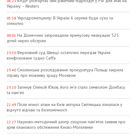
КНДР розгортає свій ракетний підрозділ у РФ для атак на
06:23
Україну – Reuters
Укргідрометцентр: В Україні 6 серпня буде сухо та
05:58
спекотно
На Донеччині запровадили примусову евакуацію 525
00:01
дітей через обстріли
Верховний суд Швеції остаточно передав Україні
23:50
конфісковане судно Caffa
Смоленське розслідування: прокуратура Польщі закрила
23:40
справу про можливу зраду Москвою
Загинув Олексій Юков, його ім’я стало символом Донбасу
23:10
та пам’яті
Після нічної атаки на Київ акторка Світлицька зізналася у
22:49
відчутті відчаю та безпомічності
Науково‑методичний центр охорони пам’яток заявив про
22:27
зрив планового обстеження Києво‑Могилянки