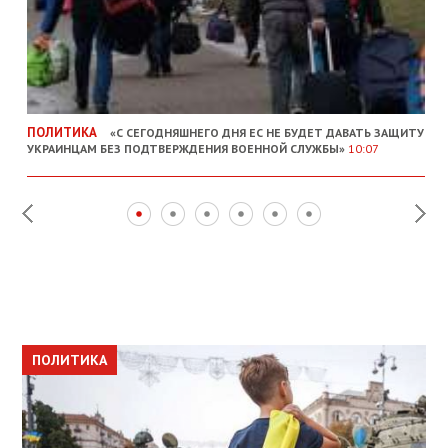
ПОЛИТИКА
«С СЕГОДНЯШНЕГО ДНЯ ЕС НЕ БУДЕТ ДАВАТЬ ЗАЩИТУ
УКРАИНЦАМ БЕЗ ПОДТВЕРЖДЕНИЯ ВОЕННОЙ СЛУЖБЫ»
10:07
ПОЛИТИКА
ПОЛИТИКА
ОБЩЕСТВО
ПОЛИТИКА
ЭКОНОМИКА