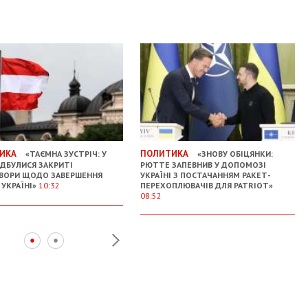
ИКА
ПОЛИТИКА
«ТАЄМНА ЗУСТРІЧ: У
«ЗНОВУ ОБІЦЯНКИ:
ВІДБУЛИСЯ ЗАКРИТІ
РЮТТЕ ЗАПЕВНИВ У ДОПОМОЗІ
ВОРИ ЩОДО ЗАВЕРШЕННЯ
УКРАЇНІ З ПОСТАЧАННЯМ РАКЕТ-
 УКРАЇНІ»
10:32
ПЕРЕХОПЛЮВАЧІВ ДЛЯ PATRIOT»
08:52