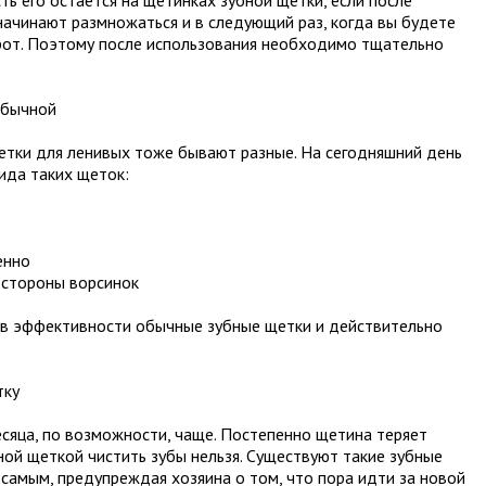
ть его остается на щетинках зубной щетки, если после
начинают размножаться и в следующий раз, когда вы будете
в рот. Поэтому после использования необходимо тщательно
обычной
етки для ленивых тоже бывают разные. На сегодняшний день
ида таких щеток:
енно
 стороны ворсинок
 в эффективности обычные зубные щетки и действительно
тку
сяца, по возможности, чаще. Постепенно щетина теряет
ной щеткой чистить зубы нельзя. Существуют такие зубные
 самым, предупреждая хозяина о том, что пора идти за новой