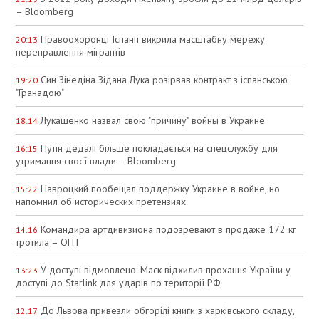
– Bloomberg
Правоохоронці Іспанії викрила масштабну мережу
20:13
переправлення мігрантів
Син Зінедіна Зідана Лука розірвав контракт з іспанською
19:20
"Гранадою"
Лукашенко назвал свою "причину" войны в Украине
18:14
Путін дедалі більше покладається на спецслужбу для
16:15
утримання своєї влади – Bloomberg
Навроцкий пообещал поддержку Украине в войне, но
15:22
напомнил об исторических претензиях
Командира артдивизиона подозревают в продаже 172 кг
14:16
тротила – ОГП
У доступі відмовлено: Маск відхилив прохання України у
13:23
доступі до Starlink для ударів по території РФ
До Львова привезли обгорілі книги з харківського складу,
12:17