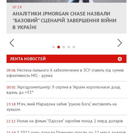
ДОЗВОЛИЛИ НЕ ПЛАТИТИ ЗА КОМУНАЛКУ
ИНТЕГРАЦИЯ УКРАИНЫ В НАТО ВРЯД ЛИ
СОСТОИТСЯ В БЛИЖАЙШЕЕ ВРЕМЯ, –
07:29
КАНДИДАТ В ПРЕМЬЕРЫ ПОЛЬШИ ПРИЗВАЛ
АНАЛІТИКИ JPMORGAN CHASE НАЗВАЛИ
ПАЛИВНИЙ РИНОК РОЗІГРІЛИ ШТУЧНО:
РЮТТЕ
ЕС ПРЕКРАТИТЬ ВОЕННУЮ ПОМОЩЬ
"БАЗОВИЙ" СЦЕНАРІЙ ЗАВЕРШЕННЯ ВІЙНИ
АНАЛІТИКИ ЗВИНУВАТИЛИ АЗС У
УКРАИНЕ
В УКРАЇНІ
СПЕКУЛЯЦІЇ
ЛЕНТА НОВОСТЕЙ
Нестача пального й забезпечення в ЗСУ ставить під сумнів
09:06
ефективність МО, - думка
Укргідрометцентр: 9 серпня в Україні короткочасні дощі,
00:02
вдень до +33°
М'яч, який Марадона забив "рукою Бога", виставлять на
23:18
аукціон
Нолан на фільмі "Одіссея" заробив понад 1 млрд доларів
22:12
З 2022 року доходи Пхеньяну зросли до 22 млрд доларів
21:19