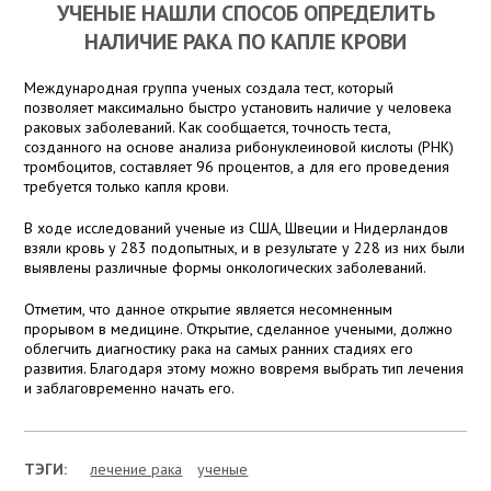
УЧЕНЫЕ НАШЛИ СПОСОБ ОПРЕДЕЛИТЬ
НАЛИЧИЕ РАКА ПО КАПЛЕ КРОВИ
Международная группа ученых создала тест, который
позволяет максимально быстро установить наличие у человека
раковых заболеваний. Как сообщается, точность теста,
созданного на основе анализа рибонуклеиновой кислоты (РНК)
тромбоцитов, составляет 96 процентов, а для его проведения
требуется только капля крови.
В ходе исследований ученые из США, Швеции и Нидерландов
взяли кровь у 283 подопытных, и в результате у 228 из них были
выявлены различные формы онкологических заболеваний.
Отметим, что данное открытие является несомненным
прорывом в медицине. Открытие, сделанное учеными, должно
облегчить диагностику рака на самых ранних стадиях его
развития. Благодаря этому можно вовремя выбрать тип лечения
и заблаговременно начать его.
ТЭГИ:
лечение рака
ученые