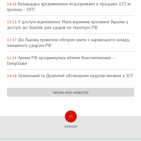
Командира артдивизиона подозревают в продаже 172 кг
14:16
тротила – ОГП
У доступі відмовлено: Маск відхилив прохання України у
13:23
доступі до Starlink для ударів по території РФ
До Львова привезли обгорілі книги з харківського складу,
12:17
знищеного ударом РФ
Армия РФ продвинулась вблизи Константиновки –
11:24
DeepState
Зеленський та Драпатий обговорили кадрові питання у ЗСУ
10:18
читать все новости
наверх