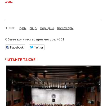
день.
ТЭГИ:
губы
лицо
морщины
тренажеры
Общее количество просмотров:
4361
Facebook
Twitter
ЧИТАЙТЕ ТАКЖЕ