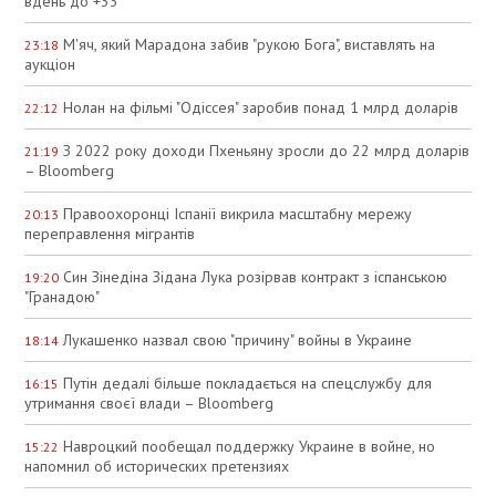
вдень до +33°
М'яч, який Марадона забив "рукою Бога", виставлять на
23:18
аукціон
Нолан на фільмі "Одіссея" заробив понад 1 млрд доларів
22:12
З 2022 року доходи Пхеньяну зросли до 22 млрд доларів
21:19
– Bloomberg
Правоохоронці Іспанії викрила масштабну мережу
20:13
переправлення мігрантів
Син Зінедіна Зідана Лука розірвав контракт з іспанською
19:20
"Гранадою"
Лукашенко назвал свою "причину" войны в Украине
18:14
Путін дедалі більше покладається на спецслужбу для
16:15
утримання своєї влади – Bloomberg
Навроцкий пообещал поддержку Украине в войне, но
15:22
напомнил об исторических претензиях