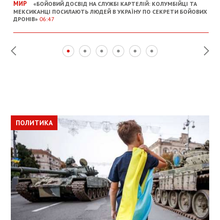
МИР
«БОЙОВИЙ ДОСВІД НА СЛУЖБІ КАРТЕЛІЙ: КОЛУМБІЙЦІ ТА
МЕКСИКАНЦІ ПОСИЛАЮТЬ ЛЮДЕЙ В УКРАЇНУ ПО СЕКРЕТИ БОЙОВИХ
ДРОНІВ»
06:47
ПОЛИТИКА
ПОЛИТИКА
ОБЩЕСТВО
ПОЛИТИКА
ЭКОНОМИКА