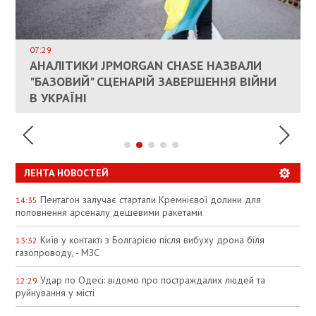
ВЛАСНИКАМ ЗРУЙНОВАНОГО ЖИТЛА
ДОЗВОЛИЛИ НЕ ПЛАТИТИ ЗА КОМУНАЛКУ
ИНТЕГРАЦИЯ УКРАИНЫ В НАТО ВРЯД ЛИ
СОСТОИТСЯ В БЛИЖАЙШЕЕ ВРЕМЯ, –
07:29
КАНДИДАТ В ПРЕМЬЕРЫ ПОЛЬШИ ПРИЗВАЛ
АНАЛІТИКИ JPMORGAN CHASE НАЗВАЛИ
ПАЛИВНИЙ РИНОК РОЗІГРІЛИ ШТУЧНО:
РЮТТЕ
ЕС ПРЕКРАТИТЬ ВОЕННУЮ ПОМОЩЬ
"БАЗОВИЙ" СЦЕНАРІЙ ЗАВЕРШЕННЯ ВІЙНИ
АНАЛІТИКИ ЗВИНУВАТИЛИ АЗС У
УКРАИНЕ
В УКРАЇНІ
СПЕКУЛЯЦІЇ
ЛЕНТА НОВОСТЕЙ
Пентагон залучає стартапи Кремнієвої долини для
14:35
поповнення арсеналу дешевими ракетами
Київ у контакті з Болгарією після вибуху дрона біля
13:32
газопроводу, - МЗС
Удар по Одесі: відомо про постраждалих людей та
12:29
руйнування у місті