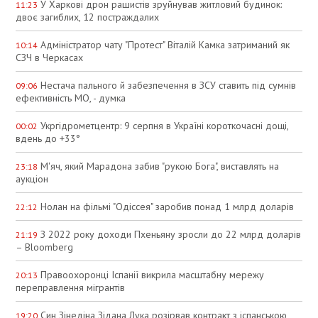
У Харкові дрон рашистів зруйнував житловий будинок:
11:23
двоє загиблих, 12 постраждалих
Адміністратор чату "Протест" Віталій Камка затриманий як
10:14
СЗЧ в Черкасах
Нестача пального й забезпечення в ЗСУ ставить під сумнів
09:06
ефективність МО, - думка
Укргідрометцентр: 9 серпня в Україні короткочасні дощі,
00:02
вдень до +33°
М'яч, який Марадона забив "рукою Бога", виставлять на
23:18
аукціон
Нолан на фільмі "Одіссея" заробив понад 1 млрд доларів
22:12
З 2022 року доходи Пхеньяну зросли до 22 млрд доларів
21:19
– Bloomberg
Правоохоронці Іспанії викрила масштабну мережу
20:13
переправлення мігрантів
Син Зінедіна Зідана Лука розірвав контракт з іспанською
19:20