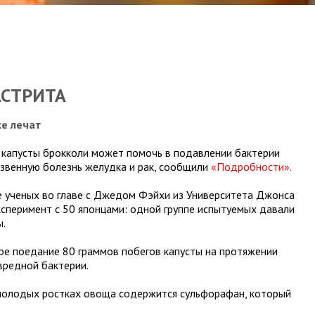
АСТРИТА
же лечат
 капусты брокколи может помочь в подавлении бактерии
й язвенную болезнь желудка и рак, сообщили
«Подробности».
 ученых во главе с Джедом Фэйхи из Университета Джонса
ксперимент с 50 японцами: одной группе испытуемых давали
ы.
ое поедание 80 граммов побегов капусты на протяжении
вредной бактерии.
 молодых ростках овоща содержится сульфорафан, который