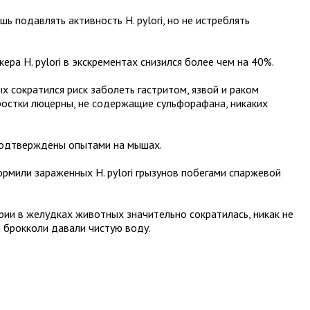
ь подавлять активность H. pylori, но не истреблять
кера H. pylori в экскрементах снизился более чем на 40%.
х сократился риск заболеть гастритом, язвой и раком
 ростки люцерны, не содержащие сульфорафана, никаких
.
подтверждены опытами на мышах.
рмили зараженных H. pylori грызунов побегами спаржевой
рии в желудках животных значительно сократилась, никак не
 брокколи давали чистую воду.