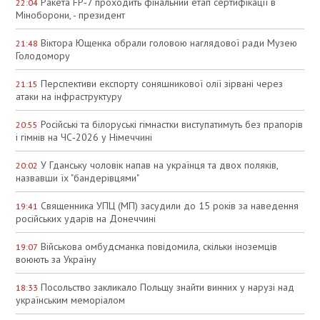
Ракета FP‑7 проходить фінальний етап сертифікації в
22:04
Міноборони, - президент
Віктора Ющенка обрали головою наглядової ради Музею
21:48
Голодомору
Перспективи експорту соняшникової олії зірвані через
21:15
атаки на інфраструктуру
Російські та білоруські гімнастки виступатимуть без прапорів
20:55
і гімнів на ЧС‑2026 у Німеччині
У Гданську чоловік напав на українця та двох поляків,
20:02
назвавши їх "бандерівцями"
Священника УПЦ (МП) засудили до 15 років за наведення
19:41
російських ударів на Донеччині
Військова омбудсманка повідомила, скільки іноземців
19:07
воюють за Україну
Посольство закликало Польщу знайти винних у нарузі над
18:33
українським меморіалом