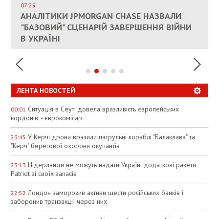
СОСТОИТСЯ В БЛИЖАЙШЕЕ ВРЕМЯ, –
07:29
КАНДИДАТ В ПРЕМЬЕРЫ ПОЛЬШИ ПРИЗВАЛ
АНАЛІТИКИ JPMORGAN CHASE НАЗВАЛИ
ПАЛИВНИЙ РИНОК РОЗІГРІЛИ ШТУЧНО:
РЮТТЕ
ЕС ПРЕКРАТИТЬ ВОЕННУЮ ПОМОЩЬ
"БАЗОВИЙ" СЦЕНАРІЙ ЗАВЕРШЕННЯ ВІЙНИ
АНАЛІТИКИ ЗВИНУВАТИЛИ АЗС У
УКРАИНЕ
В УКРАЇНІ
СПЕКУЛЯЦІЇ
ЛЕНТА НОВОСТЕЙ
Ситуація в Сеуті довела вразливість європейських
00:01
кордонів, - єврокомісар
У Керчі дрони вразили патрульні кораблі "Балаклава" та
23:45
"Керч" берегової охорони окупантів
Нідерланди не можуть надати Україні додаткові ракети
23:13
Patriot зі своїх запасів
Лондон заморозив активи шести російських банків і
22:52
заборонив транзакції через них