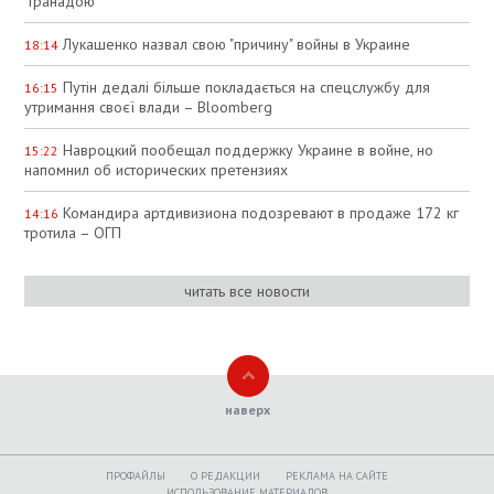
"Гранадою"
Лукашенко назвал свою "причину" войны в Украине
18:14
Путін дедалі більше покладається на спецслужбу для
16:15
утримання своєї влади – Bloomberg
Навроцкий пообещал поддержку Украине в войне, но
15:22
напомнил об исторических претензиях
Командира артдивизиона подозревают в продаже 172 кг
14:16
тротила – ОГП
читать все новости
наверх
ПРОФАЙЛЫ
O РЕДАКЦИИ
РЕКЛАМА НА САЙТЕ
ИСПОЛЬЗОВАНИЕ МАТЕРИАЛОВ