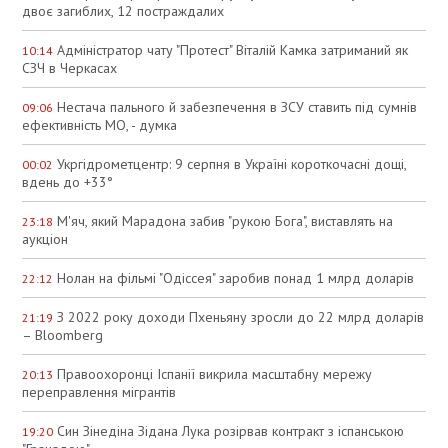
двоє загиблих, 12 постраждалих
Адміністратор чату "Протест" Віталій Камка затриманий як
10:14
СЗЧ в Черкасах
Нестача пального й забезпечення в ЗСУ ставить під сумнів
09:06
ефективність МО, - думка
Укргідрометцентр: 9 серпня в Україні короткочасні дощі,
00:02
вдень до +33°
М'яч, який Марадона забив "рукою Бога", виставлять на
23:18
аукціон
Нолан на фільмі "Одіссея" заробив понад 1 млрд доларів
22:12
З 2022 року доходи Пхеньяну зросли до 22 млрд доларів
21:19
– Bloomberg
Правоохоронці Іспанії викрила масштабну мережу
20:13
переправлення мігрантів
Син Зінедіна Зідана Лука розірвав контракт з іспанською
19:20