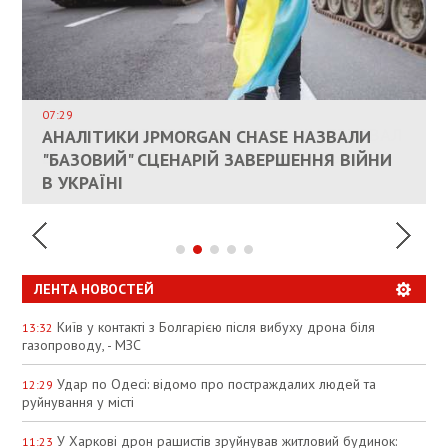
ВЛАСНИКАМ ЗРУЙНОВАНОГО ЖИТЛА
ДОЗВОЛИЛИ НЕ ПЛАТИТИ ЗА КОМУНАЛКУ
ИНТЕГРАЦИЯ УКРАИНЫ В НАТО ВРЯД ЛИ
СОСТОИТСЯ В БЛИЖАЙШЕЕ ВРЕМЯ, –
07:29
КАНДИДАТ В ПРЕМЬЕРЫ ПОЛЬШИ ПРИЗВАЛ
АНАЛІТИКИ JPMORGAN CHASE НАЗВАЛИ
ПАЛИВНИЙ РИНОК РОЗІГРІЛИ ШТУЧНО:
РЮТТЕ
ЕС ПРЕКРАТИТЬ ВОЕННУЮ ПОМОЩЬ
"БАЗОВИЙ" СЦЕНАРІЙ ЗАВЕРШЕННЯ ВІЙНИ
АНАЛІТИКИ ЗВИНУВАТИЛИ АЗС У
УКРАИНЕ
В УКРАЇНІ
СПЕКУЛЯЦІЇ
ЛЕНТА НОВОСТЕЙ
Київ у контакті з Болгарією після вибуху дрона біля
13:32
газопроводу, - МЗС
Удар по Одесі: відомо про постраждалих людей та
12:29
руйнування у місті
У Харкові дрон рашистів зруйнував житловий будинок:
11:23