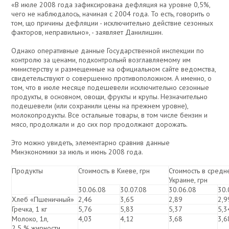
«В июле 2008 года зафиксирована дефляция на уровне 0,5%,
чего не наблюдалось, начиная с 2004 года. То есть, говорить о
том, що причины дефляции - исключительно действие сезонных
факторов, неправильно», - заявляет Данилишин.
Однако оперативные данные Государственной инспекции по
контролю за ценами, подконтрольнй возглавляемому им
министерству и размещенные на официальном сайте ведомства,
свидетельствуют о совершенно противоположном. А именно, о
том, что в июле месяце подешевели исключительно сезонные
продукты, в основном, овощи, фрукты и крупы. Незначительно
подешевели (или сохранили цены на прежнем уровне),
молокопродукты. Все остальные товары, в том числе бензин и
мясо, продолжали и до сих пор продолжают дорожать.
Это можно увидеть, элементарно сравнив данные
Минэкономики за июль и июнь 2008 года.
Продукты
Стоимость в Киеве, грн
Стоимость в средн
Украине, грн
30.06.08
30.07.08
30.06.08
30.
Хлеб «Пшеничный»
2,46
3,65
2,89
2,9
Гречка, 1 кг
5,76
5,83
5,37
5,3
Молоко, 1л,
4,03
4,12
3,68
3,6
2,5 % жирности