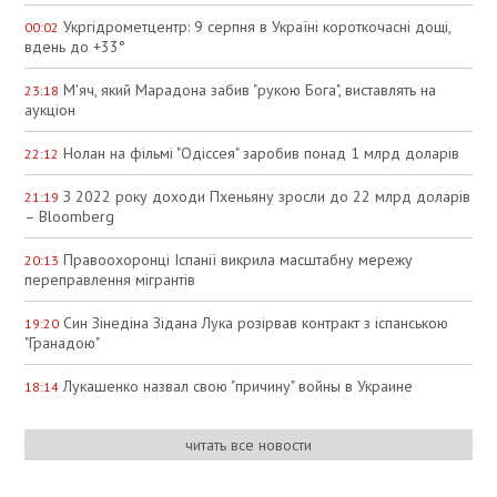
Укргідрометцентр: 9 серпня в Україні короткочасні дощі,
00:02
вдень до +33°
М'яч, який Марадона забив "рукою Бога", виставлять на
23:18
аукціон
Нолан на фільмі "Одіссея" заробив понад 1 млрд доларів
22:12
З 2022 року доходи Пхеньяну зросли до 22 млрд доларів
21:19
– Bloomberg
Правоохоронці Іспанії викрила масштабну мережу
20:13
переправлення мігрантів
Син Зінедіна Зідана Лука розірвав контракт з іспанською
19:20
"Гранадою"
Лукашенко назвал свою "причину" войны в Украине
18:14
читать все новости