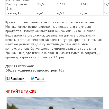
Мясо куриное,
15,5
17,71
17,49
17,
1 кг
Бензин, А-95
6,41
6,69
6,34
6,6
Кроме того, непонятно еще и то, каким образом вычисляет
Минэкономики вышеприведенные показатели стоимости
продуктов. Потому как выглядят они уж очень «заниженно».
Ведь даже не специалист, сравнив эти данные с реальными
ценами, которые сегодня заявлены в супермаркетах, магазинах
и тех же рынках, увидит существенную разницу. В этом
контексте очень бы хотелось поинтересоваться у господина
Данилишина, где именно киевлянин может купить килограмм, к
примеру, куриных окороков, за 17 грн?
Дарья Светличная
Общее количество просмотров:
365
Facebook
Twitter
ЧИТАЙТЕ ТАКЖЕ