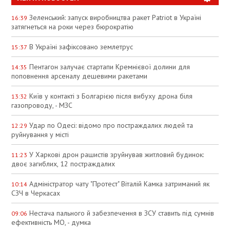
Зеленський: запуск виробництва ракет Patriot в Україні
16:39
затягнеться на роки через бюрократію
В Україні зафіксовано землетрус
15:37
Пентагон залучає стартапи Кремнієвої долини для
14:35
поповнення арсеналу дешевими ракетами
Київ у контакті з Болгарією після вибуху дрона біля
13:32
газопроводу, - МЗС
Удар по Одесі: відомо про постраждалих людей та
12:29
руйнування у місті
У Харкові дрон рашистів зруйнував житловий будинок:
11:23
двоє загиблих, 12 постраждалих
Адміністратор чату "Протест" Віталій Камка затриманий як
10:14
СЗЧ в Черкасах
Нестача пального й забезпечення в ЗСУ ставить під сумнів
09:06
ефективність МО, - думка