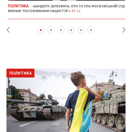
ПОЛИТИКА
«БАНДЕРУ, ШУХЕВИЧА, ОУН ТА УПА МОСКОВСЬКИЙ СУД
ВИЗНАВ "ПОСОБНИКАМИ НАЦИСТІВ"»
07:12
ПОЛИТИКА
ПОЛИТИКА
ОБЩЕСТВО
ПОЛИТИКА
ЭКОНОМИКА