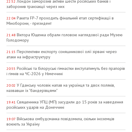
Лондон заморозив активи шести російських банків і
22:52
заборонив транзакції через них
Ракета FP‑7 проходить фінальний етап сертифікації в
22:04
Міноборони, - президент
Віктора Ющенка обрали головою наглядової ради Музею
21:48
Голодомору
Перспективи експорту соняшникової олії зірвані через
21:15
атаки на інфраструктуру
Російські та білоруські гімнастки виступатимуть без прапорів
20:55
і гімнів на ЧС‑2026 у Німеччині
У Гданську чоловік напав на українця та двох поляків,
20:02
назвавши їх "бандерівцями"
Священника УПЦ (МП) засудили до 15 років за наведення
19:41
російських ударів на Донеччині
Військова омбудсманка повідомила, скільки іноземців
19:07
воюють за Україну