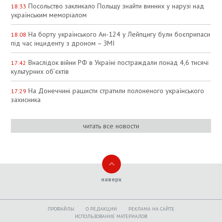
Посольство закликало Польщу знайти винних у нарузі над
18:33
українським меморіалом
На борту українського Ан-124 у Лейпцигу були боєприпаси
18:08
під час інциденту з дроном – ЗМІ
Внаслідок війни РФ в Україні постраждали понад 4,6 тисячі
17:42
культурних об’єктів
На Донеччині рашисти стратили полоненого українського
17:29
захисника
читать все новости
наверх
ПРОФАЙЛЫ
O РЕДАКЦИИ
РЕКЛАМА НА САЙТЕ
ИСПОЛЬЗОВАНИЕ МАТЕРИАЛОВ