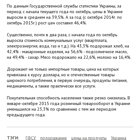
По данным Государственной службы статистики Украины, за
период с начала текущего года по октябрь, цены в Украине
выросли в среднем на 39,5%. А за год (с октября 2014г. по
октябрь 2015г.) рост цен составил 46,4%.
Существенно, почти в два раза, с начала года по октябрь
выросла стоимость коммунальных услуг (квартплата,
электроэнергия, вода, газ и т.д.). На 43,3% подорожал хлеб, на
42,4% - макаронные изделия, на 56,6% - подсолнечное масло,
на 49,4% - сахар. Мясо подорожало на 22,6%, молоко на 16,4%.
Дорожают не только импортные товары, цена на которых
привязана к курсу доллара, но и отечественные товары
широкого потребления, в первую очередь, продукты питания,
медикаменты, а также практически все услуги.
Покупательная способность населения также резко снизилась. В
январе-октябре 2015 года розничный товарооборот в Украине
уменьшился на 23,3% по сравнению с тем же периодом
предыдущего года.
ТЭГИ:
ГФСУ
подоражание
цены на продукты
Украина