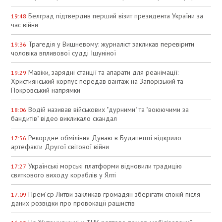
Белград підтвердив перший візит президента України за
19:48
час війни
Трагедія у Вишневому: журналіст закликав перевірити
19:36
чоловіка впливової судді Ішуніної
Мавіки, зарядні станції та апарати для реанімації:
19:29
Християнський корпус передав вантаж на Запорізький та
Покровський напрямки
Водій називав військових "дурними" та "воюючими за
18:06
бандитів" відео викликало скандал
Рекордне обміління Дунаю в Будапешті відкрило
17:56
артефакти Другої світової війни
Українські морські платформи відновили традицію
17:27
святкового виходу кораблів у Ялті
Прем’єр Литви закликав громадян зберігати спокій після
17:09
даних розвідки про провокації рашистів