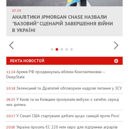
ДОЗВОЛИЛИ НЕ ПЛАТИТИ ЗА КОМУНАЛКУ
ИНТЕГРАЦИЯ УКРАИНЫ В НАТО ВРЯД ЛИ
СОСТОИТСЯ В БЛИЖАЙШЕЕ ВРЕМЯ, –
07:29
КАНДИДАТ В ПРЕМЬЕРЫ ПОЛЬШИ ПРИЗВАЛ
АНАЛІТИКИ JPMORGAN CHASE НАЗВАЛИ
ПАЛИВНИЙ РИНОК РОЗІГРІЛИ ШТУЧНО:
РЮТТЕ
ЕС ПРЕКРАТИТЬ ВОЕННУЮ ПОМОЩЬ
"БАЗОВИЙ" СЦЕНАРІЙ ЗАВЕРШЕННЯ ВІЙНИ
АНАЛІТИКИ ЗВИНУВАТИЛИ АЗС У
УКРАИНЕ
В УКРАЇНІ
СПЕКУЛЯЦІЇ
ЛЕНТА НОВОСТЕЙ
Армия РФ продвинулась вблизи Константиновки –
11:24
DeepState
Зеленський та Драпатий обговорили кадрові питання у ЗСУ
10:18
У Києві та на Київщині пролунали вибухи: є загиблі, серед
09:25
них дитина
У Сенаті США стартували дебати щодо санкцій проти Росії
20:27
Україна просить ЄС 220 млн євро для підтримки аграріїв
20:05